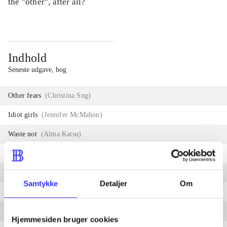
the "other", after all?
Indhold
Seneste udgave, bog
Other fears
(
Christina Sng
)
Idiot girls
(
Jennifer McMahon
)
Waste not
(
Alma Katsu
)
Night shopper
(
Michael H. Hanson
)
Scrape
(
Denise Dumars
)
Samtykke
Detaljer
Om
Mud flappers
(
Usman T. Malik
)
Churn the unturning tide
(
Annie Neugebauer
)
Hjemmesiden bruger cookies