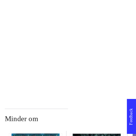
...
...
...
...
Feedback
Minder om