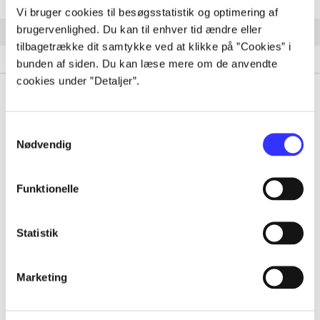
There's always something in the woods
(
Gabino Iglesias
)
Vi bruger cookies til besøgsstatistik og optimering af
brugervenlighed. Du kan til enhver tid ændre eller
The turning
(
Hailey Piper
)
tilbagetrække dit samtykke ved at klikke på ”Cookies” i
Help, I'm a cop
(
Nathan Carson
)
bunden af siden. Du kan læse mere om de anvendte
cookies under ”Detaljer”.
Se alle
(
24
)
Samtykkevalg
Nødvendig
Tidsskrift
Funktionelle
Artiklen er en del af
Statistik
lorem ipsum dolor sit amet ...
Tidsskrift
Marketing
Artiklerne i
handler ofte om