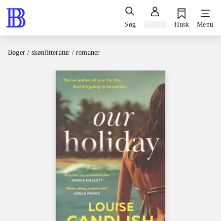
Søg
Log ind
Husk
Menu
Bøger / skønlitteratur / romaner