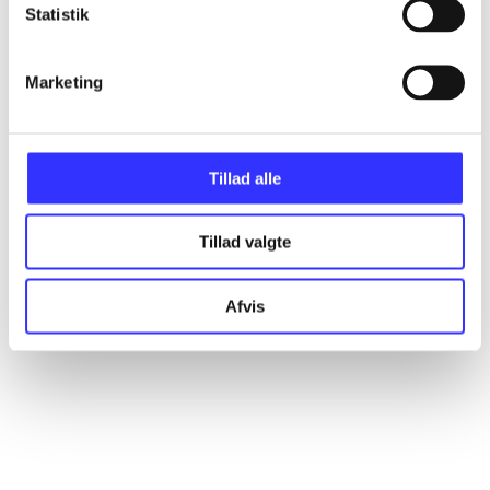
Statistik
Artikler
Marketing
Alle registrerede artikler fordelt på udgivelser
...
Tillad alle
...
Tillad valgte
...
Afvis
...
...