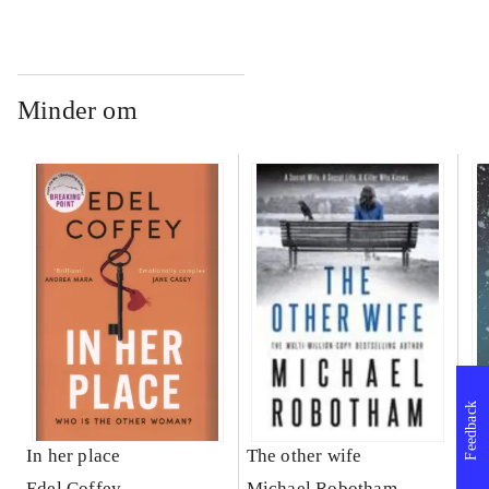
Minder om
Feedback
In her place
The other wife
Th
Edel Coffey
Michael Robotham
Er