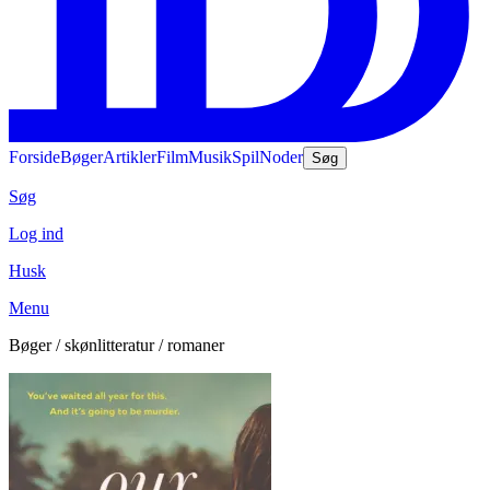
Forside
Bøger
Artikler
Film
Musik
Spil
Noder
Søg
Søg
Log ind
Husk
Menu
Bøger / skønlitteratur / romaner