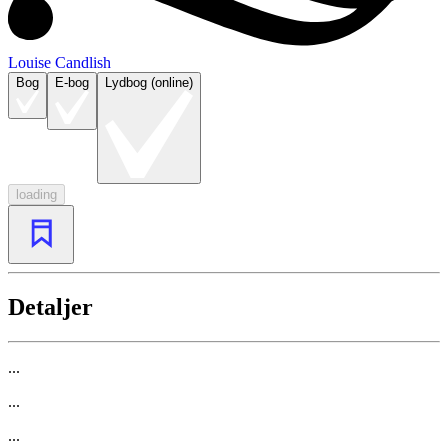
Louise Candlish
Bog
E-bog
Lydbog (online)
loading
Detaljer
...
...
...