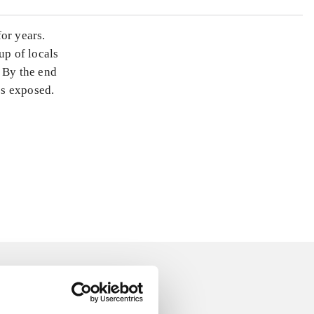
or years.
p of locals
. By the end
es exposed.