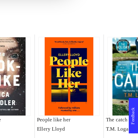
Feedback
e
People like her
The catch
Ellery Lloyd
T.M. Logan