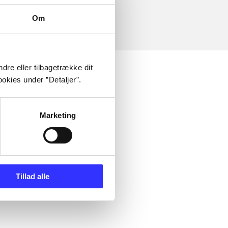
Om
dre eller tilbagetrække dit
okies under ”Detaljer”.
Marketing
Tillad alle