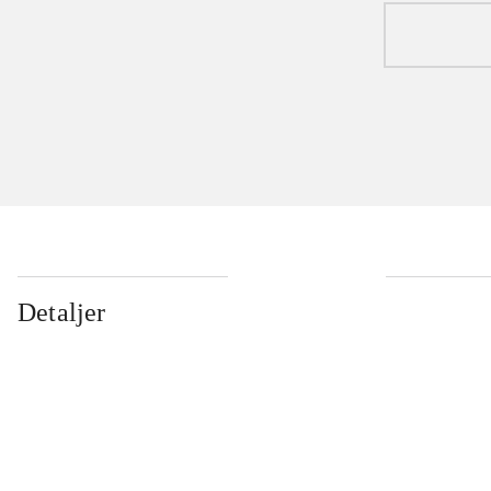
Detaljer
...
...
...
...