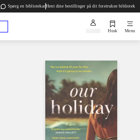
Spørg en bibliotekar
Hent dine bestillinger på dit foretrukne bibliotek
Log ind
Husk
Menu