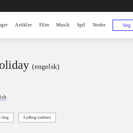
øger
Artikler
Film
Musik
Spil
Noder
Søg
oliday
(engelsk)
ish
E-bog
Lydbog (online)