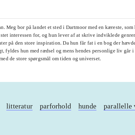
n. Meg bor på landet et sted i Dartmoor med en kæreste, som 
stet interessen for, og hun lever af at skrive indviklede genr
er på den store inspiration. Da hun får fat i en bog der hævder
gt, fyldes hun med rædsel og mens hendes personlige liv går i
ed de store spørgsmål om tiden og universet.
litteratur
parforhold
hunde
parallelle