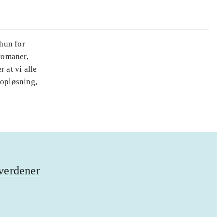
hun for
eromaner,
 at vi alle
 opløsning,
 verdener