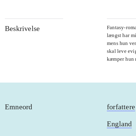
Beskrivelse
Fantasy-roma
længst har mi
mens hun vent
skal leve evi
kæmper hun m
Emneord
forfattere
England