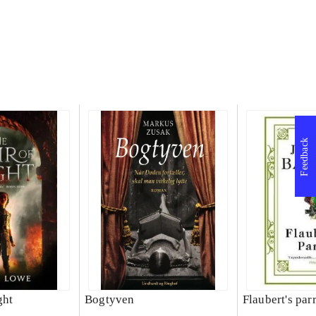
Feedback
ght
Bogtyven
Flaubert's par