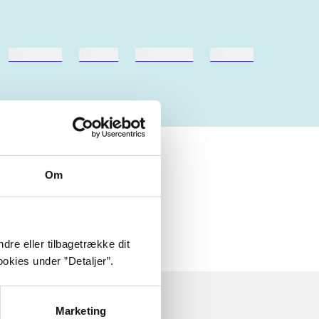
hestesport
træning
skolebøger
hesteavl
Om
dre eller tilbagetrække dit
okies under ”Detaljer”.
Marketing