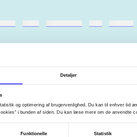
ebøger
ridning
hestesygdomme
vokal
sygdomme
Detaljer
Artiklerne i
handler ofte om
lorem ipsum dolor sit amet ...
Tidsskrift
s
atistik og optimering af brugervenlighed. Du kan til enhver tid æn
ookies” i bunden af siden. Du kan læse mere om de anvendte co
Funktionelle
Statistik