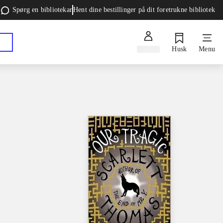
Spørg en bibliotekar
Hent dine bestillinger på dit foretrukne bibliotek
Log ind
Husk
Menu