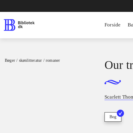
Forside
B
Bøger / skønlitteratur / romaner
Our t
Scarlett Tho
Bog