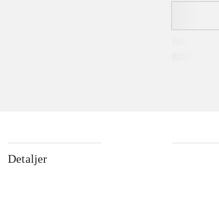
Detaljer
...
...
...
...