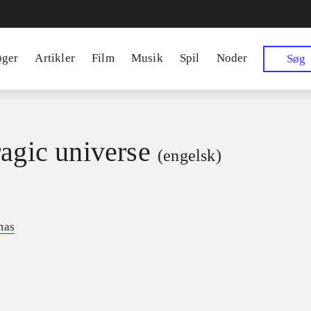
øger
Artikler
Film
Musik
Spil
Noder
Søg
ragic universe
(engelsk)
mas