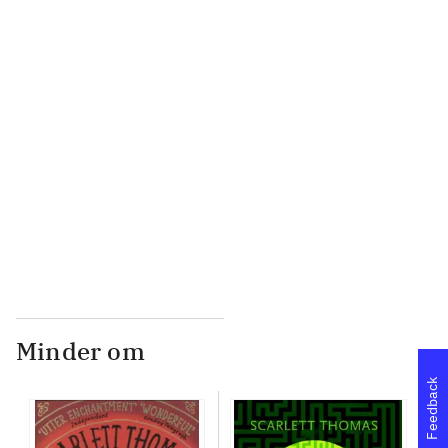
...
...
...
...
Minder om
Feedback