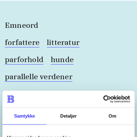
Emneord
forfattere
litteratur
parforhold
hunde
parallelle verdener
England
Samtykke
Detaljer
Om
Lignende emneord