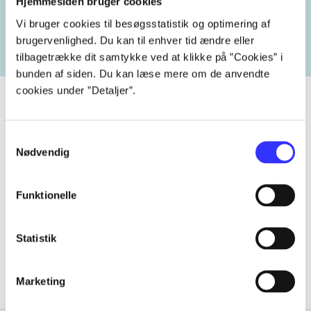
Hjemmesiden bruger cookies
heste
børnebøger
ridning
hestesygdomme
vo
Vi bruger cookies til besøgsstatistik og optimering af
brugervenlighed. Du kan til enhver tid ændre eller
tilbagetrække dit samtykke ved at klikke på ”Cookies” i
bunden af siden. Du kan læse mere om de anvendte
cookies under ”Detaljer”.
Samtykkevalg
Tidsskrift
Nødvendig
Artiklen er en del af
Funktionelle
lorem ipsum dolor sit amet ...
Tidsskrift
Statistik
Artiklerne i
handler ofte om
Marketing