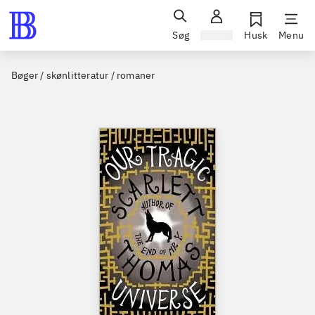
Søg
Log ind
Husk
Menu
Bøger / skønlitteratur / romaner