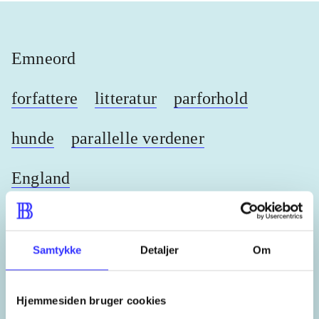
Emneord
forfattere
litteratur
parforhold
hunde
parallelle verdener
England
Samtykke
Detaljer
Om
Lignende emneord
heste
børnebøger
ridning
hestesygdomme
vokal
Hjemmesiden bruger cookies