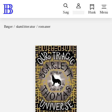
Søg
Log ind
Husk
Menu
Bøger / skønlitteratur / romaner