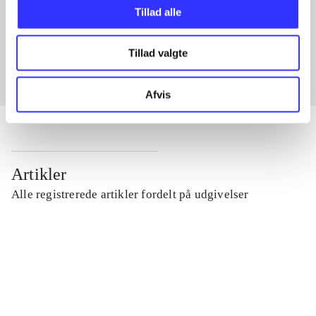
Artikler med samme emner
Tillad alle
Fra
Tillad valgte
Afvis
Artikler
Alle registrerede artikler fordelt på udgivelser
...
...