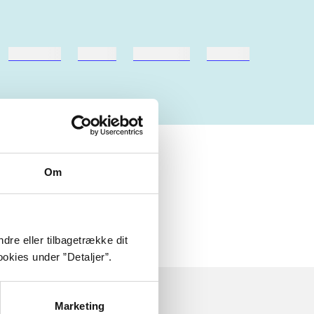
hestesport
træning
skolebøger
hesteavl
Om
dre eller tilbagetrække dit
okies under ”Detaljer”.
Marketing