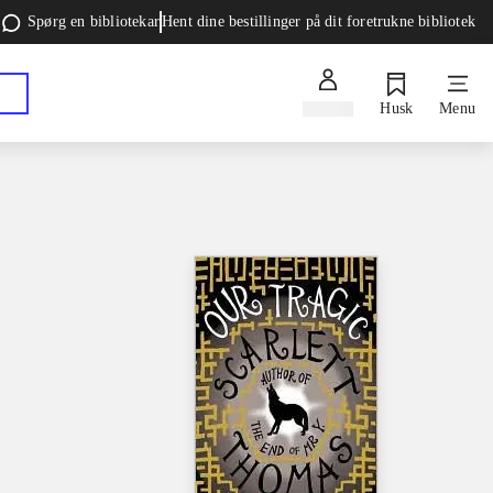
Spørg en bibliotekar
Hent dine bestillinger på dit foretrukne bibliotek
Log ind
Husk
Menu