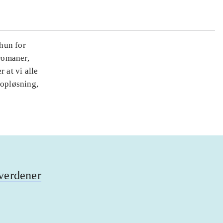
hun for
eromaner,
 at vi alle
 opløsning,
 verdener