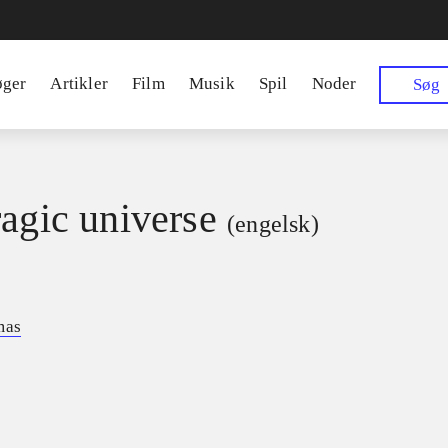
øger
Artikler
Film
Musik
Spil
Noder
Søg
ragic universe
(engelsk)
mas