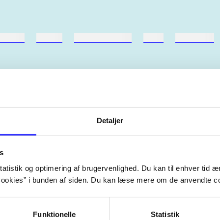
ebøger
ridning
hestesygdomme
vokal
sygdomme
Detaljer
Artiklerne i
handler ofte om
lorem ipsum dolor sit amet ...
Tidsskrift
s
atistik og optimering af brugervenlighed. Du kan til enhver tid æn
ookies” i bunden af siden. Du kan læse mere om de anvendte co
Funktionelle
Statistik