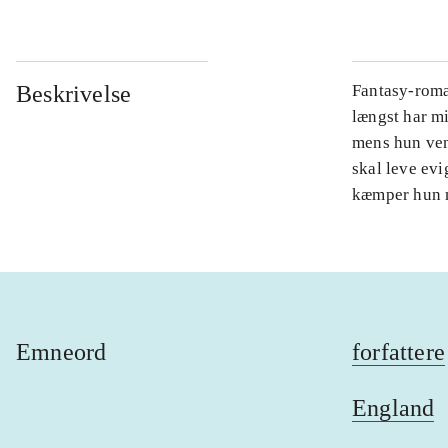
Beskrivelse
Fantasy-roma
længst har mi
mens hun vent
skal leve evi
kæmper hun m
Emneord
forfattere
England