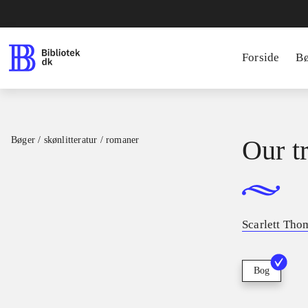
Forside
B
Bøger / skønlitteratur / romaner
Our t
Scarlett Tho
Bog