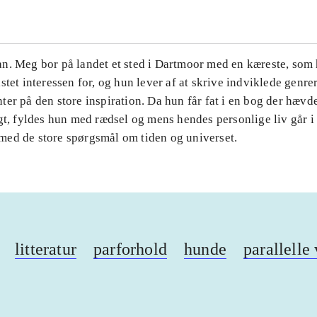
n. Meg bor på landet et sted i Dartmoor med en kæreste, som 
stet interessen for, og hun lever af at skrive indviklede genr
er på den store inspiration. Da hun får fat i en bog der hævder
gt, fyldes hun med rædsel og mens hendes personlige liv går i
ed de store spørgsmål om tiden og universet.
litteratur
parforhold
hunde
parallelle