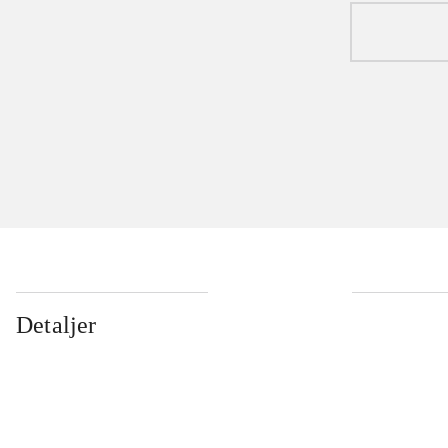
Detaljer
...
...
...
...