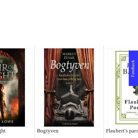
Feedback
ght
Bogtyven
Flaubert's par