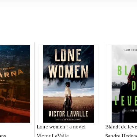
Lone women : a novel
Blandt de lev
ans
Victor LaValle
Sandra Hedeg