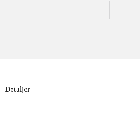
Detaljer
...
...
...
...