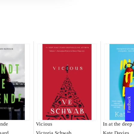
Feedback
ende
Vicious
In at the deep
aard
Victoria Schwab
Kate Davies