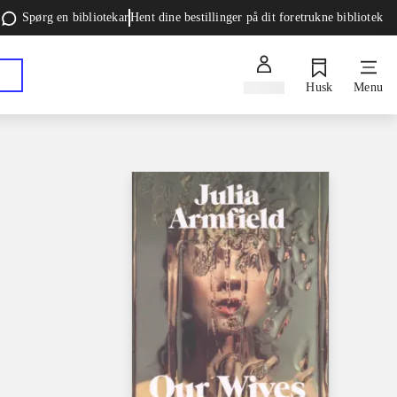
Spørg en bibliotekar
Hent dine bestillinger på dit foretrukne bibliotek
Log ind
Husk
Menu