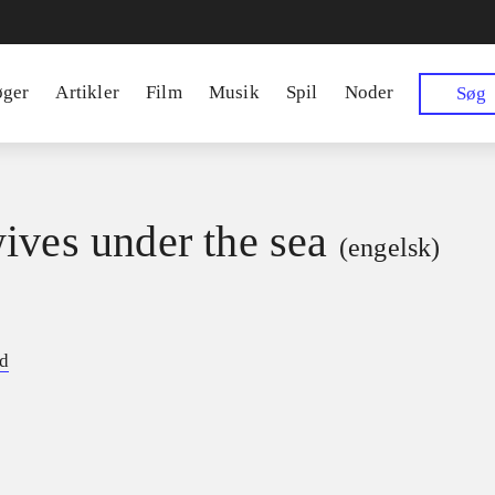
øger
Artikler
Film
Musik
Spil
Noder
Søg
ives under the sea
(engelsk)
ld