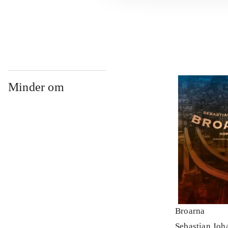
...
Minder om
Broarna
Sebastian Joh