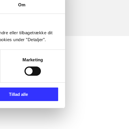
Om
dre eller tilbagetrække dit
okies under ”Detaljer”.
Marketing
Tillad alle