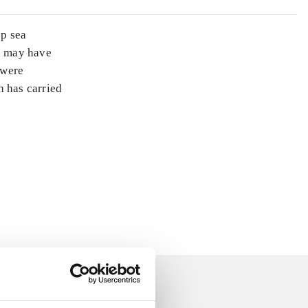
ep sea
ah may have
 were
h has carried