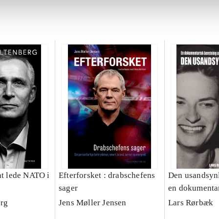
at lede NATO i
Efterforsket : drabschefens
Den usandsynl
sager
en dokumentar
om mordet på
erg
Jens Møller Jensen
Lars Rørbæk
Hansen