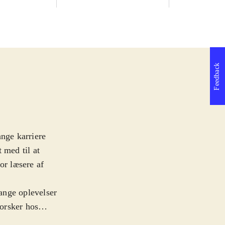
Feedback
ange karriere
 med til at
or læsere af
ange oplevelser
forsker hos
flere bøger,