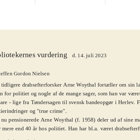
liotekernes vurdering
d. 14. juli 2023
teffen Gordon Nielsen
tidligere drabsefterforsker Arne Woythal fortæller om sin l
n for politiet og nogle af de mange sager, som han var været
are - lige fra Tøndersagen til svensk bandeopgør i Herlev. F
tierindringer og "true crime"
.
nu pensionerede Arne Woythal (f. 1958) deler ud af sine m
r mere end 40 år hos politiet. Han har bl.a. været drabsefter
saxe Kriminalpoliti og Rejseholdet, og har desuden udgivet 