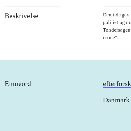
Beskrivelse
Den tidligere
politiet og n
Tøndersagen t
crime".
Emneord
efterfors
Danmark