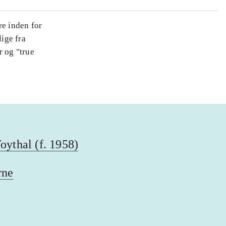
re inden for
lige fra
r og "true
ythal (f. 1958)
rne