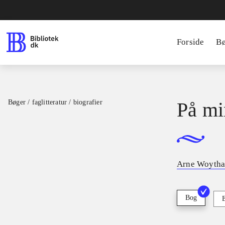
Forside
B
Bøger / faglitteratur / biografier
På min
Arne Woythal
Bog