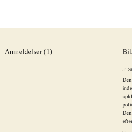
Anmeldelser (1)
Bib
S
af
Den 
inde
opkl
poli
Den 
efte
Glad