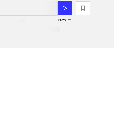
loading
Prøvelæs
...
...
...
...
...
...