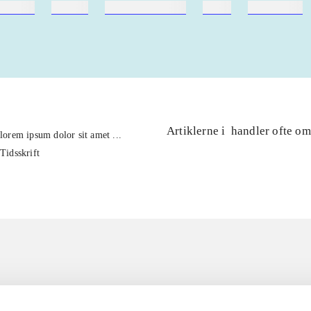
ebøger
ridning
hestesygdomme
vokal
sygdomme
Artiklerne i
handler ofte om
lorem ipsum dolor sit amet ...
Tidsskrift