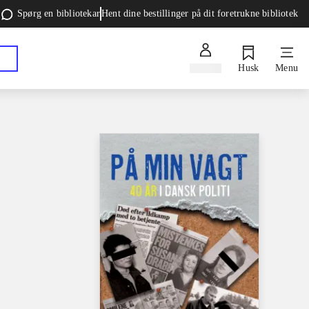
Spørg en bibliotekar
Hent dine bestillinger på dit foretrukne bibliotek
Log ind
Husk
Menu