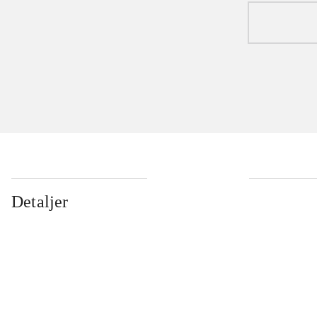
Detaljer
...
...
...
...