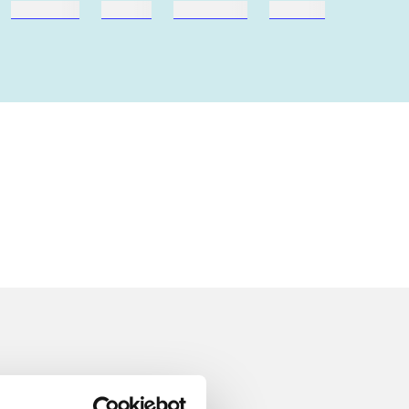
hestesport
træning
skolebøger
hesteavl