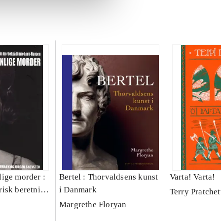
ige morder :
Bertel : Thorvaldsens kunst
Varta! Varta!
isk beretning
i Danmark
Terry Pratchet
 Marie Lock-
Margrethe Floryan