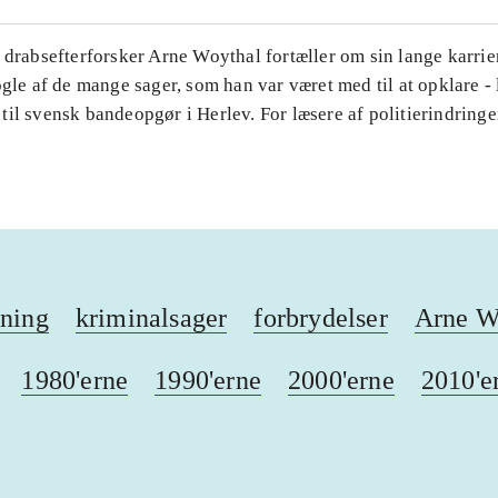
 drabsefterforsker Arne Woythal fortæller om sin lange karrie
ogle af de mange sager, som han var været med til at opklare - 
il svensk bandeopgør i Herlev. For læsere af politierindringe
kning
kriminalsager
forbrydelser
Arne Wo
1980'erne
1990'erne
2000'erne
2010'e