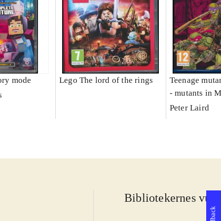
tory mode
Lego The lord of the rings
Teenage mutant
- mutants in 
s
Peter Laird
Bibliotekernes vurd
Feedback