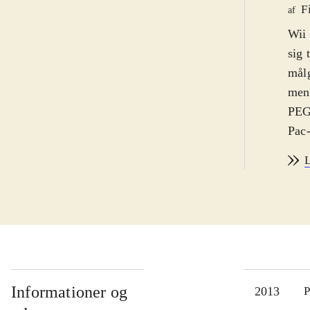
F
af
Wii 
sig 
målg
men 
PEGI
Pac-
kend
L
kend
Art 
den 
Seri
seri
leve
Pac-
Informationer og
2013
P
jung