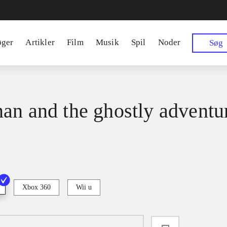
øger
Artikler
Film
Musik
Spil
Noder
Søg
an and the ghostly adventu
Xbox 360
Wii u