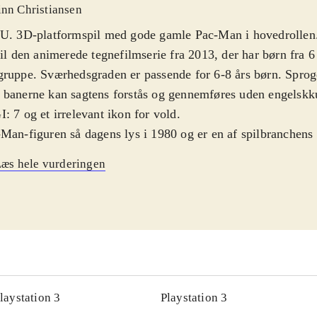
inn Christiansen
U. 3D-platformspil med gode gamle Pac-Man i hovedrollen. 
til den animerede tegnefilmserie fra 2013, der har børn fra 
ruppe. Sværhedsgraden er passende for 6-8 års børn. Sproge
banerne kan sagtens forstås og gennemføres uden engelskk
: 7 og et irrelevant ikon for vold
.
Man-figuren så dagens lys i 1980 og er en af spilbranchens
te og bedst indtjenende figurer. Pac-Man er et verdensberø
æs hele vurderingen
t af stort set alle aldre - og Pac-Man findes sågar på Mus
i New York. Nærværende spil bygger ikke på det gamle arca
animerede tv-serie, som pt. kører på Disney XD med dansk
ens anden sæson er netop startet i USA, hvilket antyder god
en. Serien og spillet foregår i Pac-World, dér, hvor Pac-Ma
r. Pac-World trues af invaderende spøgelser, og så er det sel
Man, at redde Pac-World. Banerne er opdelt i temaer, fx sto
laystation 3
Playstation 3
le, som Pac-Man skal forcere ved hjælp af hop og kamp. M