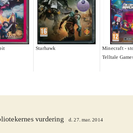
it
Starhawk
Minecraft - s
Telltale Game
liotekernes vurdering
d. 27. mar. 2014