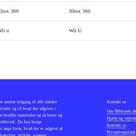
er-up-bær undervejs, som kan bruges til kampene mod boss
box 360
Xbox 360
y, Inky, Clyde og til sidst Betrayus. Multiplayer for op til fi
rholdningsværdien er størst hos fans af tv-serien. Nostalg
ii u
Wii U
 vil nok blive lidt skuffede
.
geBob SquarePants - Plankton's Robotic Revenge er et lig
formspil, som også bygger på en tv-serie
.
i alt et udmærket platformspil til mindre børn og fans af tv
savne danske stemmer
.
en samlet indgang til alle danske
Kontakt os
erialer og til hvad der udgives i
Om Bibliotek.d
 bestille materialer og så hente og
Hjælp og vejled
 bibliotek. Du kan bruge
Kontakt os
 at søge frem, hvad der er udgivet af
Privatlivspolitik
sskrifter, artikler, e-bøger,