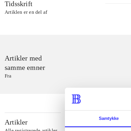
Tidsskrift
Artiklen er en del af
Artikler med
samme emner
Fra
Samtykke
...
Artikler
Alle registrerede artikler