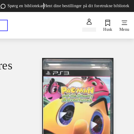
Spørg en bibliotekar
Hent dine bestillinger på dit foretrukne bibliotek
Log ind
Husk
Menu
res