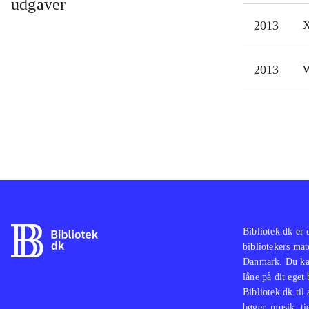
udgaver
pow
2013
X
Pink
Unde
2013
W
fans
Spon
plat
Alt 
vil 
Bibliotek.dk er 
bibliotekers mat
Danmark. Du kan
låne på dit eget
Bibliotek.dk til
bøger, musik, tid