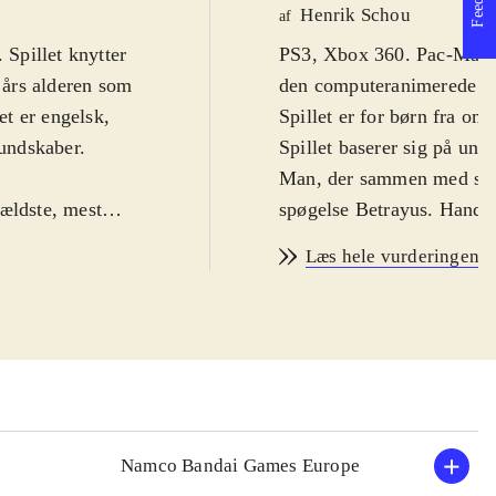
Henrik Schou
af
Spillet knytter
PS3, Xbox 360. Pac-Man an
6 års alderen som
den computeranimerede se
t er engelsk,
Spille
undskaber.
Spillet baserer sig på univ
Man, der sammen med sine
 ældste, mest
spøgelse Betrayus. Handli
mt brand, som er
Spillet er et simpelt 3D a
Læs hele vurderingen
eum of Modern
Pac-Man skal rende genne
de-spil, men på
og... ja det er sådan cirk
e stemmer.
Pac-Man et specielt kostu
 succes for
ramme fjenderne med. Som
n og vennerne
videre på banerne. Spille
vfølgelig op til
meget kort levetid. Grafik
rby, is og
klassisk lavpris-produkt ba
Namco Bandai Games Europe
an samler
Spillet er et yderst tradit