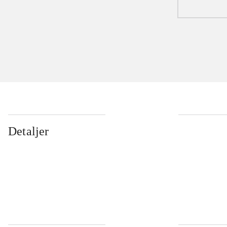
Detaljer
...
...
...
...