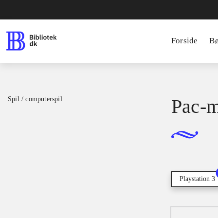
Forside
B
Spil / computerspil
Pac-m
Playstation 3