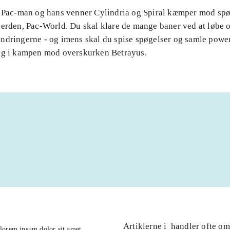
. Pac-man og hans venner Cylindria og Spiral kæmper mod spøg
verden, Pac-World. Du skal klare de mange baner ved at løbe 
ndringerne - og imens skal du spise spøgelser og samle powe
ig i kampen mod overskurken Betrayus.
Artiklerne i
handler ofte om
lorem ipsum dolor sit amet ...