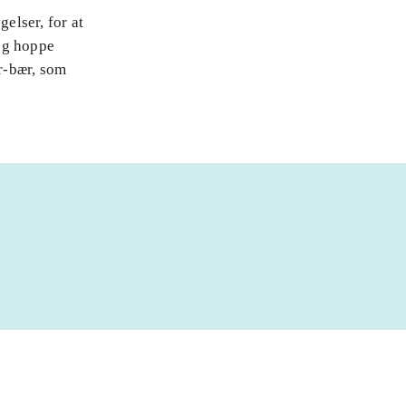
elser, for at
og hoppe
r-bær, som