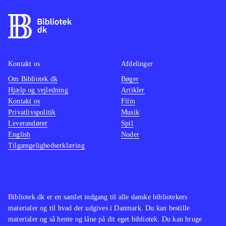
selvfølgelig op til Pac-Man, at redde
leveti
Pac-World. Banerne er opdelt i
samlet 
temaer, fx storby, is og jungle, som
klassis
Pac-Man skal forcere ved hjælp af
film el
hop og kamp. Man samler power-up-
Spillet
Kontakt os
Afdelinger
bær undervejs, som kan bruges til
action-
Om Bibliotek.dk
Bøger
Hjælp og vejledning
Artikler
kampene mod bosserne Blinky,
det or
Kontakt os
Film
Pinky, Inky, Clyde og til sidst
kan ko
Privatlivspolitik
Musik
Betrayus. Multiplayer for op til fire
masser 
Leverandører
Spil
spillere. Underholdningsværdien er
Super 
English
Noder
Tilgængelighedserklæring
størst hos fans af tv-serien.
"Jak &
Nostalgiske Pac-Man-fans vil nok
og ikk
blive lidt skuffede
.
world-
SpongeBob SquarePants - Plankton's
Der er 
Bibliotek.dk er en samlet indgang til alle danske bibliotekers
Robotic Revenge er et lignende
finde i
materialer og til hvad der udgives i Danmark. Du kan bestille
platformspil, som også bygger på en
alligev
materialer og så hente og låne på dit eget bibliotek. Du kan bruge