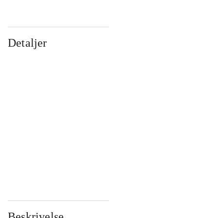
Detaljer
...
...
...
...
...
...
...
...
...
...
...
...
Beskrivelse