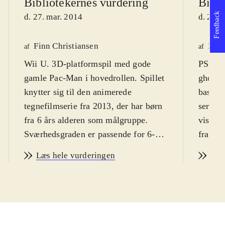
Bibliotekernes vurdering
Bibli
Feedback
d. 27. mar. 2014
d. 27. 
Finn Christiansen
Henr
af
af
Wii U. 3D-platformspil med gode
PS3, X
gamle Pac-Man i hovedrollen. Spillet
ghostly
knytter sig til den animerede
basere
tegnefilmserie fra 2013, der har børn
serie a
fra 6 års alderen som målgruppe.
vist på
Sværhedsgraden er passende for 6-8
fra omkring 6 år og op. På engelsk.
års børn. Sproget er engelsk, men
PEGI 
Læs hele vurderingen
Læs
banerne kan sagtens forstås og
Spillet
gennemføres uden
serien.
engelskkundskaber. PEGI: 7 og et
Pac-Ma
irrelevant ikon for vold
.
venner
Pac-Man-figuren så dagens lys i 1980
det on