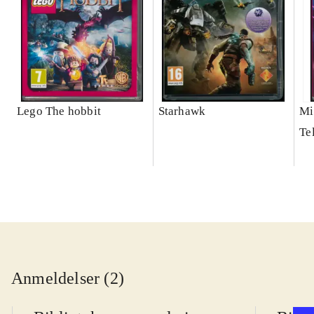
Lego The hobbit
Starhawk
Mi
Te
Anmeldelser (2)