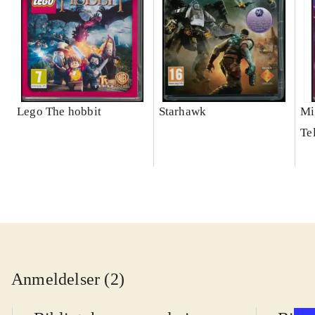
Lego The hobbit
Starhawk
Mi
Te
Anmeldelser (2)