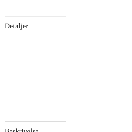
Detaljer
...
...
...
...
...
...
...
...
...
...
...
...
Beskrivelse