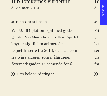
Bibliotekernes vurdering
Bibli
Feedback
d. 27. mar. 2014
d. 27. 
Finn Christiansen
Henr
af
af
Wii U. 3D-platformspil med gode
PS3, X
gamle Pac-Man i hovedrollen. Spillet
ghostly
knytter sig til den animerede
basere
tegnefilmserie fra 2013, der har børn
serie a
fra 6 års alderen som målgruppe.
vist på
Sværhedsgraden er passende for 6-8
fra omkring 6 år og op. På engelsk.
års børn. Sproget er engelsk, men
PEGI 
Læs hele vurderingen
Læs
banerne kan sagtens forstås og
Spillet
gennemføres uden
serien.
engelskkundskaber. PEGI: 7 og et
Pac-Ma
irrelevant ikon for vold
.
venner
Pac-Man-figuren så dagens lys i 1980
det on