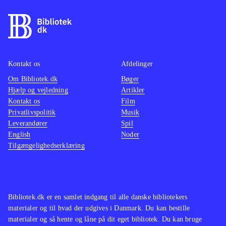
selvfølgelig op til Pac-Man, at redde
leveti
Pac-World. Banerne er opdelt i
samlet 
temaer, fx storby, is og jungle, som
klassis
Pac-Man skal forcere ved hjælp af
film el
hop og kamp. Man samler power-up-
Spillet
Kontakt os
Afdelinger
bær undervejs, som kan bruges til
action-
Om Bibliotek.dk
Bøger
Hjælp og vejledning
Artikler
kampene mod bosserne Blinky,
det or
Kontakt os
Film
Pinky, Inky, Clyde og til sidst
kan ko
Privatlivspolitik
Musik
Betrayus. Multiplayer for op til fire
masser 
Leverandører
Spil
spillere. Underholdningsværdien er
Super 
English
Noder
Tilgængelighedserklæring
størst hos fans af tv-serien.
"Jak &
Nostalgiske Pac-Man-fans vil nok
og ikk
blive lidt skuffede
.
world-
SpongeBob SquarePants - Plankton's
Der er 
Bibliotek.dk er en samlet indgang til alle danske bibliotekers
Robotic Revenge er et lignende
finde i
materialer og til hvad der udgives i Danmark. Du kan bestille
platformspil, som også bygger på en
alligev
materialer og så hente og låne på dit eget bibliotek. Du kan bruge