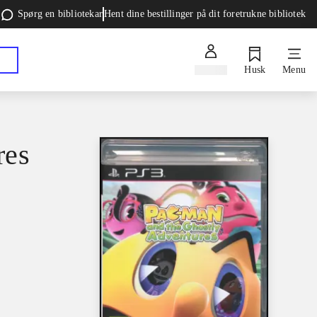
Spørg en bibliotekar
Hent dine bestillinger på dit foretrukne bibliotek
Log ind
Husk
Menu
res