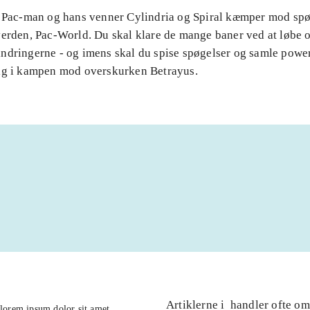
. Pac-man og hans venner Cylindria og Spiral kæmper mod spøg
verden, Pac-World. Du skal klare de mange baner ved at løbe 
ndringerne - og imens skal du spise spøgelser og samle powe
ig i kampen mod overskurken Betrayus.
Artiklerne i
handler ofte om
lorem ipsum dolor sit amet ...