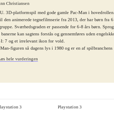
inn Christiansen
U. 3D-platformspil med gode gamle Pac-Man i hovedrollen. 
til den animerede tegnefilmserie fra 2013, der har børn fra 
ruppe. Sværhedsgraden er passende for 6-8 års børn. Sproge
banerne kan sagtens forstås og gennemføres uden engelskk
: 7 og et irrelevant ikon for vold
.
Man-figuren så dagens lys i 1980 og er en af spilbranchens
te og bedst indtjenende figurer. Pac-Man er et verdensberø
æs hele vurderingen
t af stort set alle aldre - og Pac-Man findes sågar på Mus
i New York. Nærværende spil bygger ikke på det gamle arca
animerede tv-serie, som pt. kører på Disney XD med dansk
ens anden sæson er netop startet i USA, hvilket antyder god
en. Serien og spillet foregår i Pac-World, dér, hvor Pac-Ma
r. Pac-World trues af invaderende spøgelser, og så er det sel
Man, at redde Pac-World. Banerne er opdelt i temaer, fx sto
laystation 3
Playstation 3
le, som Pac-Man skal forcere ved hjælp af hop og kamp. M