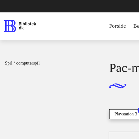
Forside
B
Spil / computerspil
Pac-m
Playstation 3