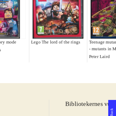
tory mode
Lego The lord of the rings
Teenage mutant
- mutants in 
s
Peter Laird
Bibliotekernes vurd
Feedback