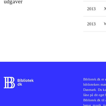
udgaver
pow
2013
X
Pink
Unde
2013
W
fans
Spon
plat
Alt 
vil 
Bibliotek.dk er 
bibliotekers mat
Danmark. Du kan
låne på dit eget
Bibliotek.dk til
bøger, musik, tid