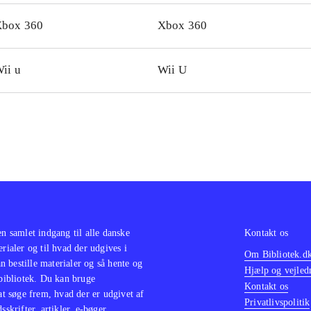
er-up-bær undervejs, som kan bruges til kampene mod boss
box 360
Xbox 360
y, Inky, Clyde og til sidst Betrayus. Multiplayer for op til fi
rholdningsværdien er størst hos fans af tv-serien. Nostalg
ii u
Wii U
 vil nok blive lidt skuffede
.
geBob SquarePants - Plankton's Robotic Revenge er et lig
formspil, som også bygger på en tv-serie
.
i alt et udmærket platformspil til mindre børn og fans af tv
savne danske stemmer
.
en samlet indgang til alle danske
Kontakt os
erialer og til hvad der udgives i
Om Bibliotek.d
 bestille materialer og så hente og
Hjælp og vejled
 bibliotek. Du kan bruge
Kontakt os
 at søge frem, hvad der er udgivet af
Privatlivspolitik
sskrifter, artikler, e-bøger,