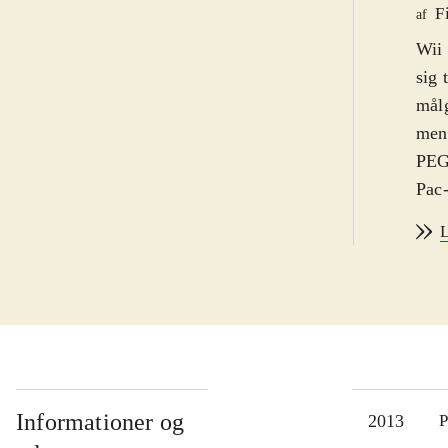
F
af
Wii 
sig 
målg
men 
PEGI
Pac-
kend
L
kend
Art 
den 
Seri
seri
leve
Pac-
Informationer og
2013
P
jung