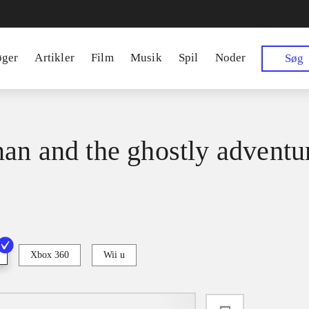
øger
Artikler
Film
Musik
Spil
Noder
Søg
an and the ghostly adventu
Xbox 360
Wii u