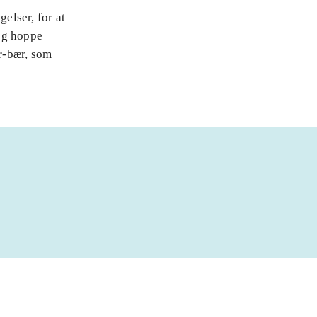
elser, for at
og hoppe
r-bær, som