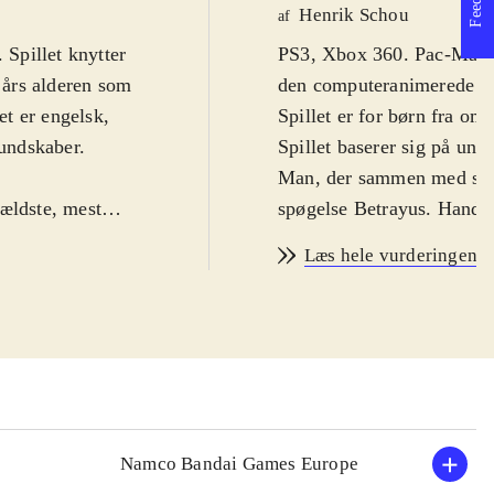
Henrik Schou
af
Spillet knytter
PS3, Xbox 360. Pac-Man an
6 års alderen som
den computeranimerede se
t er engelsk,
Spille
undskaber.
Spillet baserer sig på univ
Man, der sammen med sine
 ældste, mest
spøgelse Betrayus. Handli
mt brand, som er
Spillet er et simpelt 3D a
Læs hele vurderingen
eum of Modern
Pac-Man skal rende genne
de-spil, men på
og... ja det er sådan cirk
e stemmer.
Pac-Man et specielt kostu
 succes for
ramme fjenderne med. Som
n og vennerne
videre på banerne. Spille
vfølgelig op til
meget kort levetid. Grafik
rby, is og
klassisk lavpris-produkt ba
Namco Bandai Games Europe
an samler
Spillet er et yderst tradit