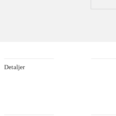
Detaljer
...
...
...
...