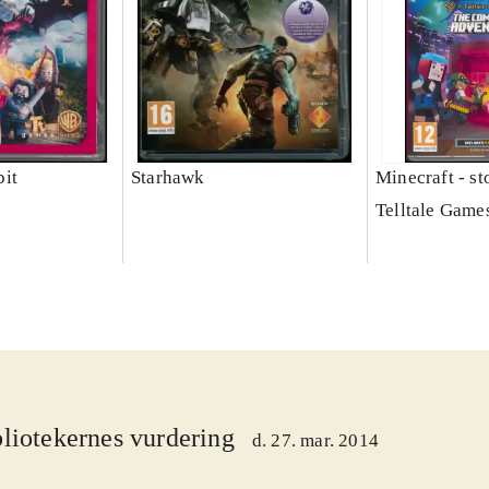
it
Starhawk
Minecraft - s
Telltale Game
liotekernes vurdering
d. 27. mar. 2014