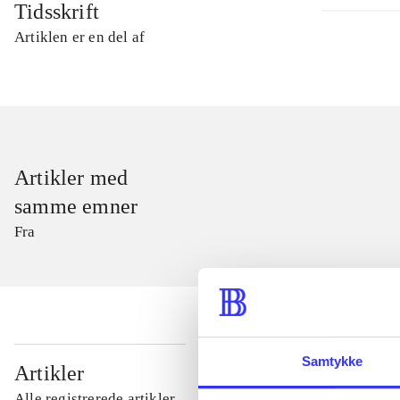
Tidsskrift
Artiklen er en del af
Artikler med
samme emner
Fra
Samtykke
...
Artikler
Alle registrerede artikler