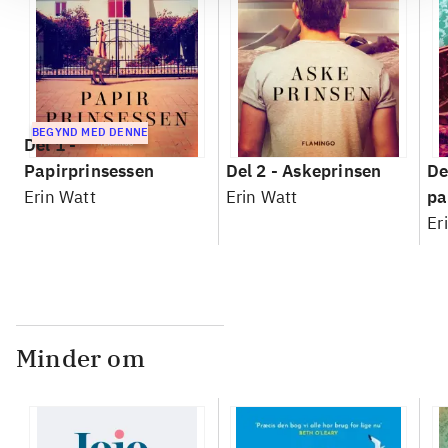
BEGYND MED DENNE
Del 1 -
Papirprinsessen
Del 2 -
Askeprinsen
De
Erin Watt
Erin Watt
pa
Er
Minder om