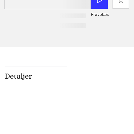
loading
Prøvelæs
Detaljer
...
...
...
...
...
...
...
...