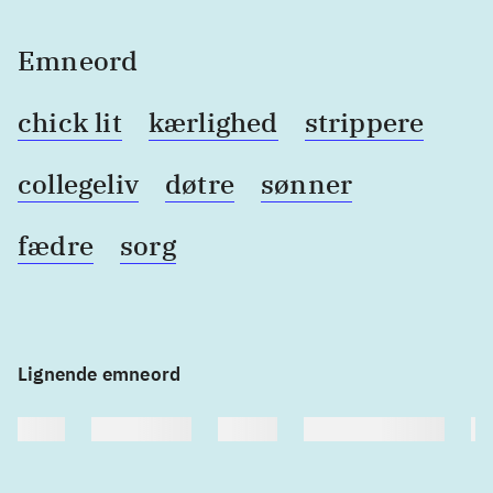
Emneord
chick lit
kærlighed
strippere
collegeliv
døtre
sønner
fædre
sorg
Lignende emneord
heste
børnebøger
ridning
hestesygdomme
vo