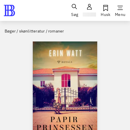
Søg
Log ind
Husk
Menu
Bøger / skønlitteratur / romaner