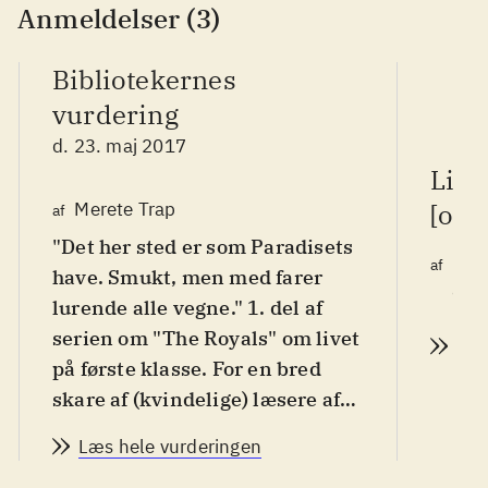
Anmeldelser (3)
Bibliotekernes
vurdering
d. 23. maj 2017
Litt
Merete Trap
[onl
af
"Det her sted er som Paradisets
Pia
af
have. Smukt, men med farer
d. 2
lurende alle vegne." 1. del af
serien om "The Royals" om livet
Læs
på første klasse. For en bred
skare af (kvindelige) læsere af
new adult og chick lit bøger
.
Læs hele vurderingen
17-årige Ella må, efter