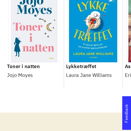
Toner i natten
Lykketræffet
As
Jojo Moyes
Laura Jane Williams
Er
Feedback