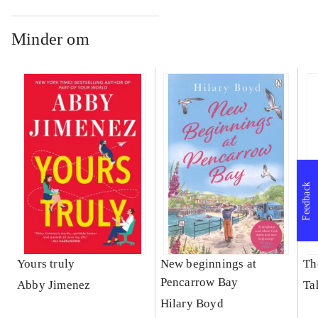
Minder om
Feedback
Yours truly
New beginnings at
Th
Pencarrow Bay
Abby Jimenez
Ta
Hilary Boyd