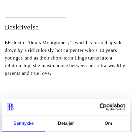
Beskrivelse
ER doctor Alexis Montgomery’s world is turned upside
down by a ridiculously hot carpenter who’s 10 years
younger, and as their short-term flings turns into a
relationship, she must choose between her ultra-wealthy
parents and true love.
Tidsskrift
Artiklen er en del af
Samtykke
Detaljer
Om
lorem ipsum dolor sit amet ...