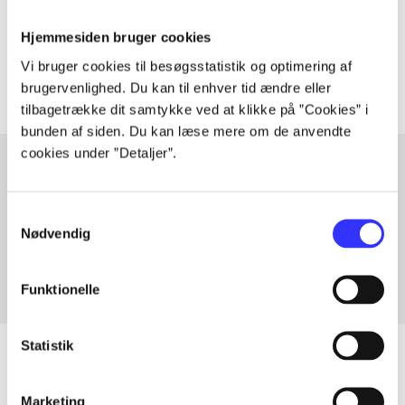
Tidsskrift
Hjemmesiden bruger cookies
Artiklerne i
handler ofte om
Vi bruger cookies til besøgsstatistik og optimering af
brugervenlighed. Du kan til enhver tid ændre eller
tilbagetrække dit samtykke ved at klikke på ”Cookies” i
bunden af siden. Du kan læse mere om de anvendte
cookies under ”Detaljer”.
Artikler med samme emner
Samtykkevalg
Fra
Nødvendig
Funktionelle
Statistik
Marketing