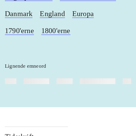
Danmark
England
Europa
1790'erne
1800'erne
Lignende emneord
heste
børnebøger
ridning
hestesygdomme
vokal