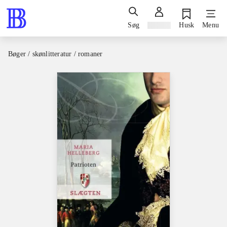
Søg
Log ind
Husk
Menu
Bøger / skønlitteratur / romaner