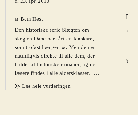
d. 23. apr. 2010
Ber
Beth Høst
af
Den historiske serie Slægten om
Ni
af
slægten Dane har fået en fanskare,
d.
som trofast hænger på. Men den er
naturligvis direkte til alle dem, der
L
holder af historiske romaner, og de
læsere findes i alle aldersklasser
.
Dette er nr. 17, og Helleberg tog sig
Læs hele vurderingen
også af nr. 16., hvor Karen Dane var
hovedfigur i perioden omkring
Stavnsbåndets ophævelse. Nu handler
det om hendes yngste søn, Troels.
Han skal jo ikke arve, vil ud og se
verden, og vi møder ham på et skib