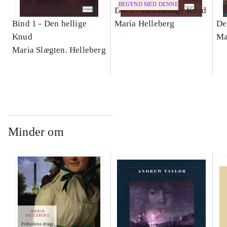
BEGYND MED DENNE
Del 1 -
Den hellige Knud
Bind 1 -
Den hellige
Maria Helleberg
De
Knud
Ma
Maria Slægten. Helleberg
Minder om