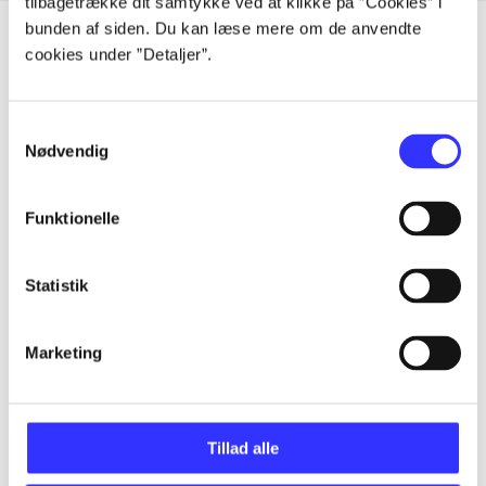
tilbagetrække dit samtykke ved at klikke på ”Cookies” i
bunden af siden. Du kan læse mere om de anvendte
cookies under ”Detaljer”.
Artikler
Samtykkevalg
Alle registrerede artikler fordelt på udgivelser
Nødvendig
...
Funktionelle
...
Statistik
...
Marketing
...
Tillad alle
...