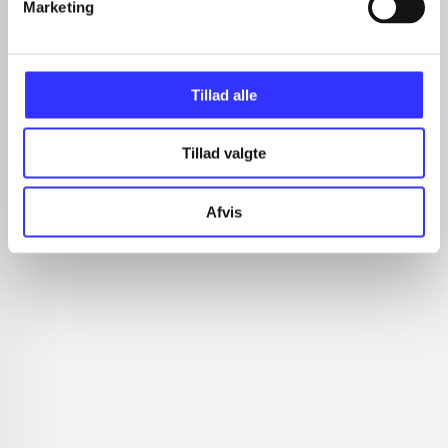
Marketing
Tillad alle
Tillad valgte
Batman - Arkham
Starhawk
Pe
origins
ul
Afvis
Anmeldelser (1)