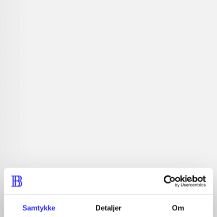
lorem ipsum dolor sit amet ...
Tidsskrift
Artiklerne i
handler ofte om
Artikler med samme emner
Fra
Samtykke
Detaljer
Om