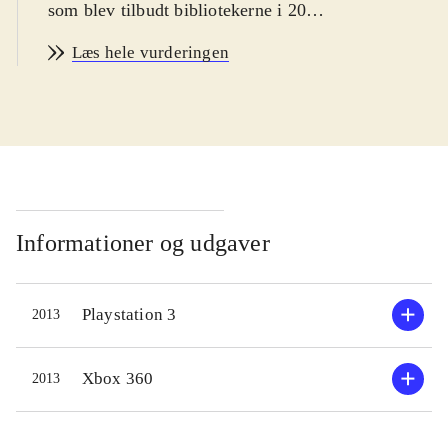
som blev tilbudt bibliotekerne i 2004
og 2008. Spillet henvender sig til
Læs hele vurderingen
brugere fra ca. 12 år og opefter, som
er interesserede i den japanske spil i
de to nævnte genrer. PEGI på 12 og
ikoner for vold, sex og stødende
sprogbrug. Sproget er engelsk
.
Handlingen i spillet tager
udgangspunkt i en gruppe unge, som
Informationer og udgaver
efter at have set et mærkeligt tv-
show, befinder sig i en special
Playstation 3
2013
fantasy-verden skjult i et tv, hvor de
får hallucinationer og bliver narret til
at bekæmpe hinanden for at more en
Xbox 360
2013
tegneseriebjørn. Det lyder underligt,
og det er det også - ydermere har