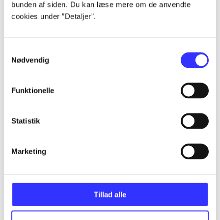
bunden af siden. Du kan læse mere om de anvendte
Alle registrerede artikler fordelt på udgivelser
cookies under ”Detaljer”.
...
Samtykkevalg
Nødvendig
...
Funktionelle
...
Statistik
...
Marketing
...
Tillad alle