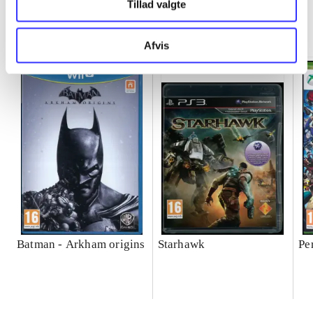
Tillad valgte
Minder om
Afvis
Batman - Arkham origins
Starhawk
Pe