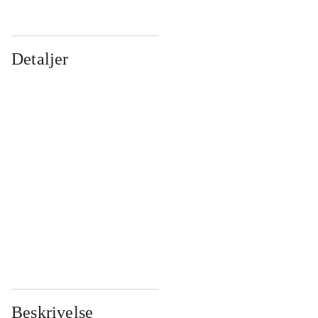
Detaljer
...
...
...
...
...
...
...
...
...
...
...
...
Beskrivelse