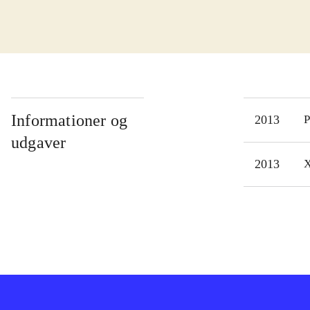
de f
tegn
spil
yder
kamp
narr
Informationer og
2013
P
rene
udgaver
hjæl
2013
X
cool
Stre
kam
Spil
anbe
vil 
helt