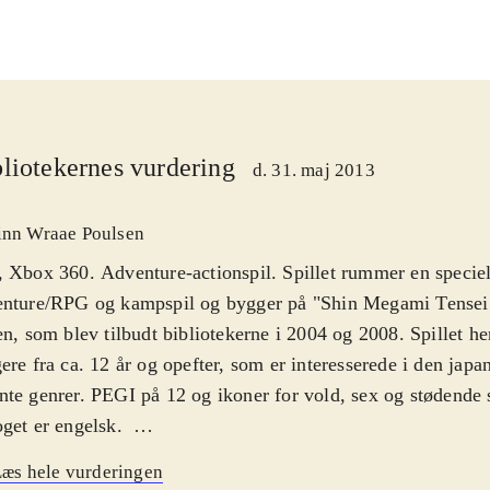
liotekernes vurdering
d. 31. maj 2013
inn Wraae Poulsen
 Xbox 360. Adventure-actionspil. Spillet rummer en speciel
enture/RPG og kampspil og bygger på "Shin Megami Tensei 
en, som blev tilbudt bibliotekerne i 2004 og 2008. Spillet he
ere fra ca. 12 år og opefter, som er interesserede i den japan
te genrer. PEGI på 12 og ikoner for vold, sex og stødende 
get er engelsk
.
lingen i spillet tager udgangspunkt i en gruppe unge, som e
æs hele vurderingen
ærkeligt tv-show, befinder sig i en special fantasy-verden skj