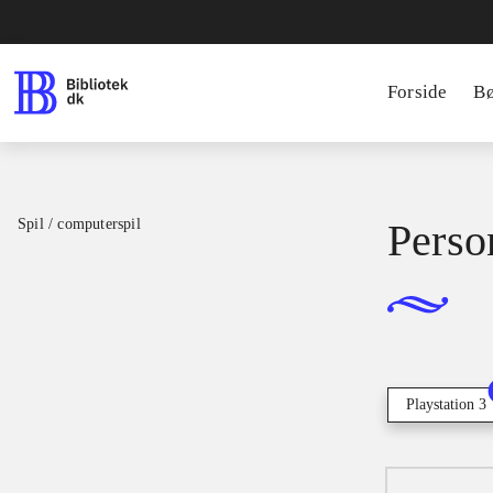
Forside
B
Spil / computerspil
Perso
Playstation 3