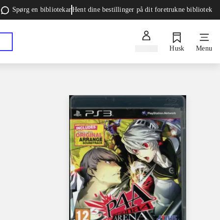
Spørg en bibliotekar
Hent dine bestillinger på dit foretrukne bibliotek
Log ind
Husk
Menu