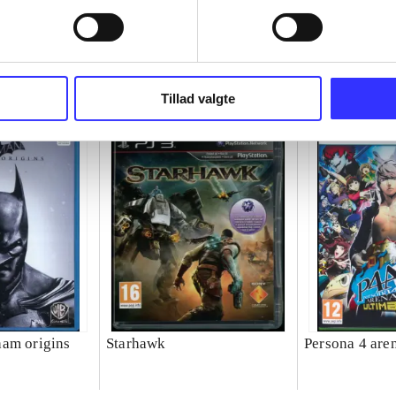
Tillad valgte
am origins
Starhawk
Persona 4 are