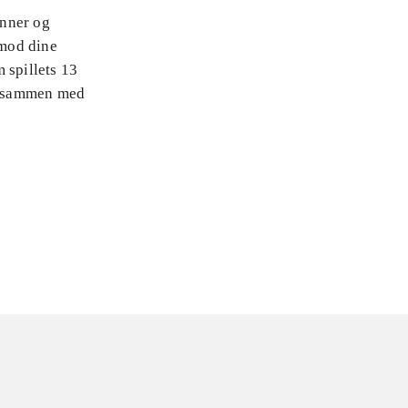
enner og
 mod dine
 spillets 13
r sammen med