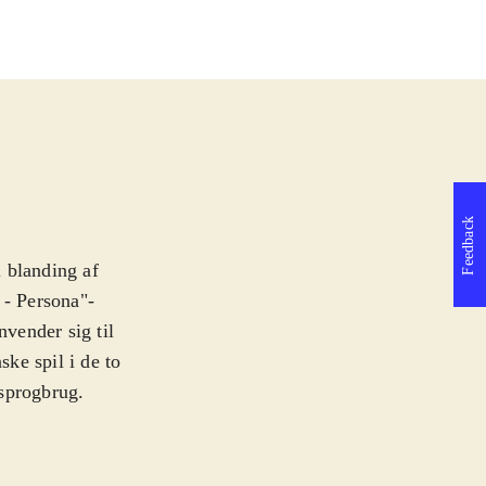
Feedback
 blanding af
- Persona"-
nvender sig til
ske spil i de to
sprogbrug.
fter at have set
ult i et tv, hvor