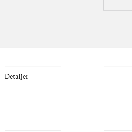
Detaljer
...
...
...
...