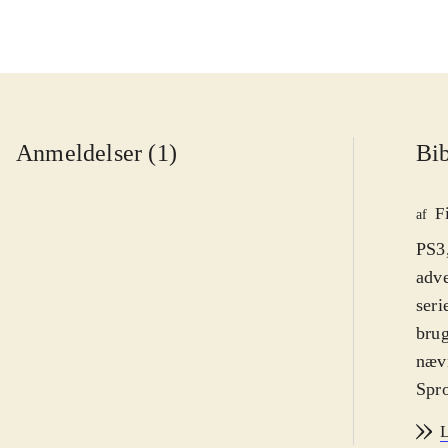
Anmeldelser (1)
Bib
F
af
PS3,
adv
seri
brug
nævn
Spro
Hand
L
et m