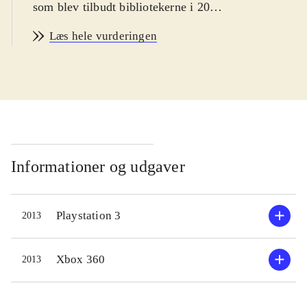
som blev tilbudt bibliotekerne i 2004
og 2008. Spillet henvender sig til
Læs hele vurderingen
brugere fra ca. 12 år og opefter, som
er interesserede i den japanske spil i
de to nævnte genrer. PEGI på 12 og
ikoner for vold, sex og stødende
sprogbrug. Sproget er engelsk
.
Handlingen i spillet tager
udgangspunkt i en gruppe unge, som
Informationer og udgaver
efter at have set et mærkeligt tv-
show, befinder sig i en special
Playstation 3
2013
fantasy-verden skjult i et tv, hvor de
får hallucinationer og bliver narret til
at bekæmpe hinanden for at more en
Xbox 360
2013
tegneseriebjørn. Det lyder underligt,
og det er det også - ydermere har