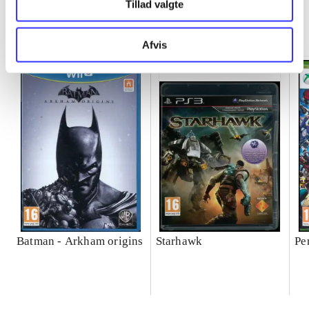
Tillad valgte
Minder om
Afvis
Batman - Arkham origins
Starhawk
Pe