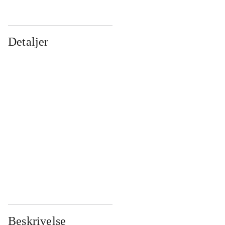
Detaljer
...
...
...
...
...
...
...
...
...
...
...
...
Beskrivelse