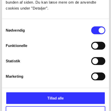
bunden af siden. Du kan læse mere om de anvendte
Alle registrerede artikler fordelt på udgivelser
cookies under ”Detaljer”.
...
Samtykkevalg
Nødvendig
...
Funktionelle
...
Statistik
...
Marketing
...
Tillad alle