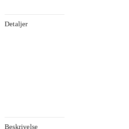
Detaljer
...
...
...
...
...
...
...
...
...
...
...
...
Beskrivelse