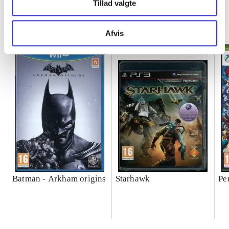
Tillad valgte
Minder om
Afvis
Batman - Arkham origins
Starhawk
Pe