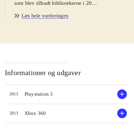
som blev tilbudt bibliotekerne i 2004
og 2008. Spillet henvender sig til
Læs hele vurderingen
brugere fra ca. 12 år og opefter, som
er interesserede i den japanske spil i
de to nævnte genrer. PEGI på 12 og
ikoner for vold, sex og stødende
sprogbrug. Sproget er engelsk
.
Handlingen i spillet tager
udgangspunkt i en gruppe unge, som
Informationer og udgaver
efter at have set et mærkeligt tv-
show, befinder sig i en special
Playstation 3
2013
fantasy-verden skjult i et tv, hvor de
får hallucinationer og bliver narret til
at bekæmpe hinanden for at more en
Xbox 360
2013
tegneseriebjørn. Det lyder underligt,
og det er det også - ydermere har