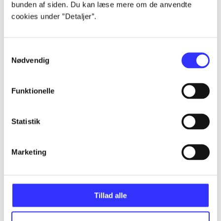
bunden af siden. Du kan læse mere om de anvendte
Alle registrerede artikler fordelt på udgivelser
cookies under ”Detaljer”.
...
Samtykkevalg
Nødvendig
...
Funktionelle
...
Statistik
...
Marketing
...
Tillad alle