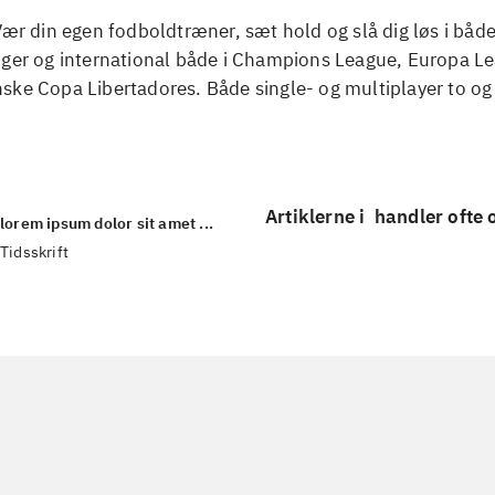
Vær din egen fodboldtræner, sæt hold og slå dig løs i båd
nger og international både i Champions League, Europa L
ske Copa Libertadores. Både single- og multiplayer to o
Artiklerne i
handler ofte
lorem ipsum dolor sit amet ...
Tidsskrift