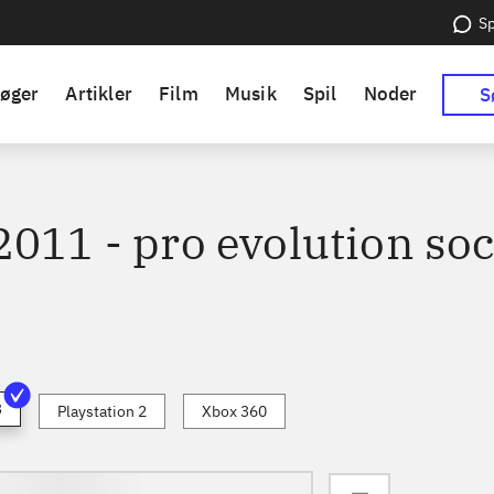
Sp
øger
Artikler
Film
Musik
Spil
Noder
S
2011 - pro evolution so
3
Playstation 2
Xbox 360