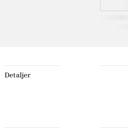
Detaljer
...
...
...
...