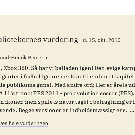
bliotekernes vurdering
d. 15. okt. 2010
nud-Henrik Bentzen
, Xbox 360. Så har vi balladen igen! Den evige ka
giganter i fodboldgenren er klar til endnu et kapitel
de publikums gunst. Med andre ord; Her er årets udf
A 11's trone: PES 2011 - pro evolution soccer (PES).
n ikoner, men spillets natur taget i betragtning er f
sende. Begge versioner er indholdsmæssigt ens
.
e kender fodbold og derfor skal der meget til før m
Læs hele vurderingen
af lommerne på folk. PES-serien var tidligere konge