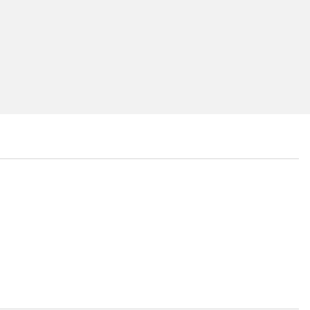
...
...