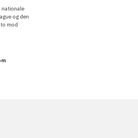
e nationale
eague og den
g to mod
 om