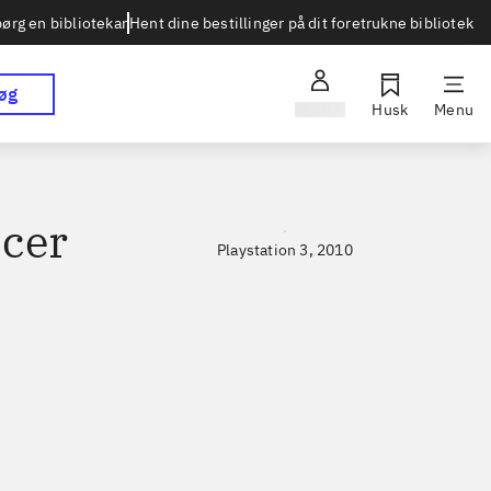
Hent dine bestillinger på dit foretrukne bibliotek
ørg en bibliotekar
øg
Log ind
Husk
Menu
ccer
Playstation 3, 2010