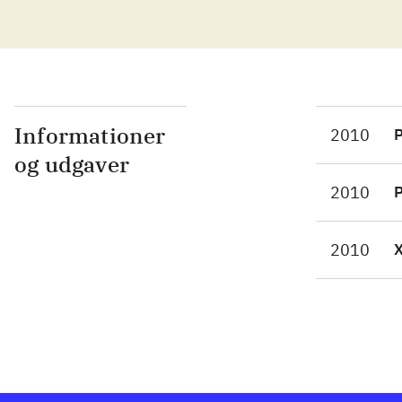
fod
ser
hel
sam
ska
man
Informationer
2010
P
"Be
og udgaver
her
2010
P
sto
omf
2010
FIF
Det
fir
er 
PES
Det