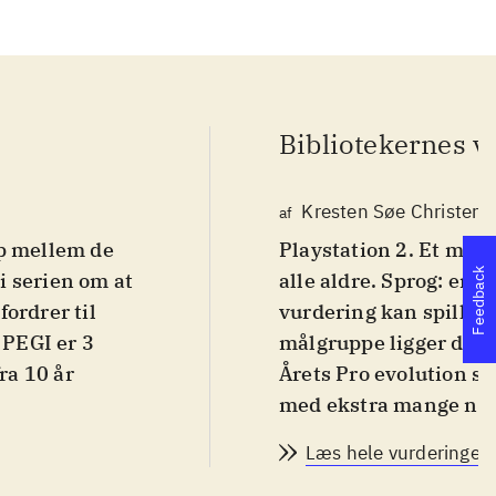
Bibliotekernes v
Kresten Søe Christens
af
mp mellem de
Playstation 2. Et midd
Feedback
 i serien om at
alle aldre. Sprog: enge
ordrer til
vurdering kan spillet 
 PEGI er 3
målgruppe ligger dog 
ra 10 år
Årets Pro evolution so
med ekstra mange nye f
an får pengene
1000 nye animationer, 
Læs hele vurderingen
n af
anvendes til afgørelse