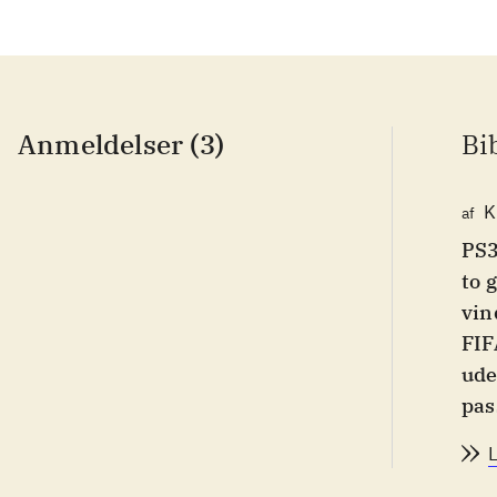
Anmeldelser (3)
Bi
K
af
PS3
to 
vin
FIF
ude
pas
All
op 