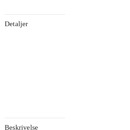
Detaljer
...
...
...
...
...
...
...
...
...
...
...
...
Beskrivelse