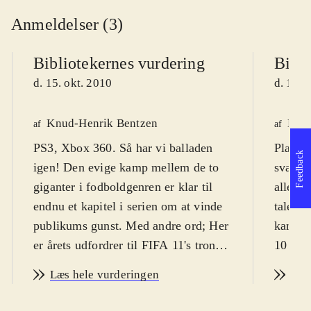
Anmeldelser (3)
Bibliotekernes vurdering
Bibli
d. 15. okt. 2010
d. 13. 
Knud-Henrik Bentzen
Kres
af
af
PS3, Xbox 360. Så har vi balladen
Playsta
Feedback
igen! Den evige kamp mellem de to
svært f
giganter i fodboldgenren er klar til
alle al
endnu et kapitel i serien om at vinde
tale. P
publikums gunst. Med andre ord; Her
kan spi
er årets udfordrer til FIFA 11's trone:
10 år.
PES 2011 - pro evolution soccer
dog fra
Læs hele vurderingen
Læs
(PES). PEGI er 3 uden ikoner, men
Årets 
spillets natur taget i betragtning er fra
været u