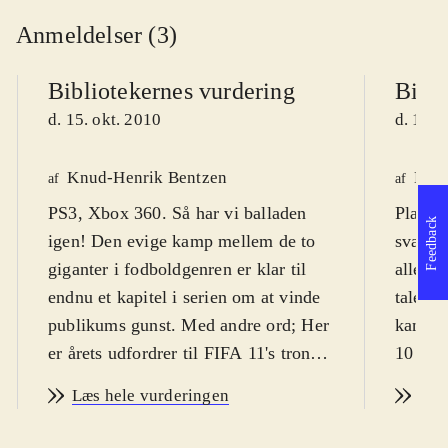
Anmeldelser (3)
Bibliotekernes vurdering
Bibli
d. 15. okt. 2010
d. 13. 
Knud-Henrik Bentzen
Kres
af
af
PS3, Xbox 360. Så har vi balladen
Playsta
Feedback
igen! Den evige kamp mellem de to
svært f
giganter i fodboldgenren er klar til
alle al
endnu et kapitel i serien om at vinde
tale. P
publikums gunst. Med andre ord; Her
kan spi
er årets udfordrer til FIFA 11's trone:
10 år.
PES 2011 - pro evolution soccer
dog fra
Læs hele vurderingen
Læs
(PES). PEGI er 3 uden ikoner, men
Årets 
spillets natur taget i betragtning er fra
været u