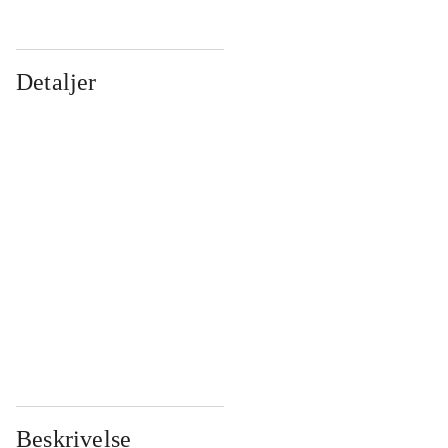
Detaljer
...
...
...
...
...
...
...
...
...
...
...
...
Beskrivelse