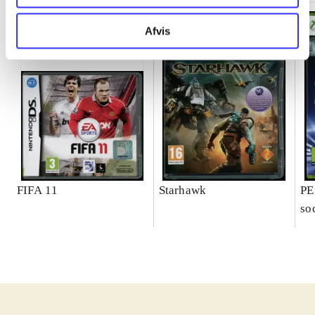
Afvis
FIFA 11
Starhawk
PE
so