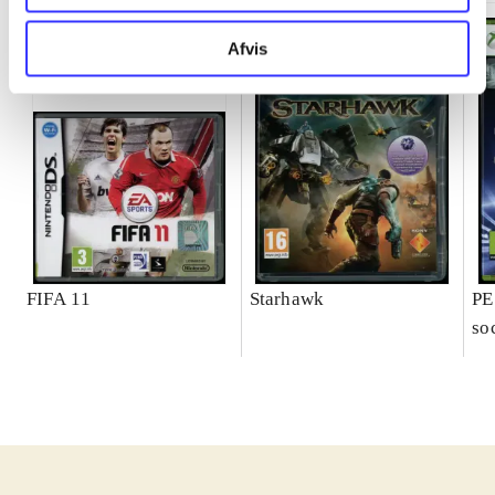
Afvis
FIFA 11
Starhawk
PE
so