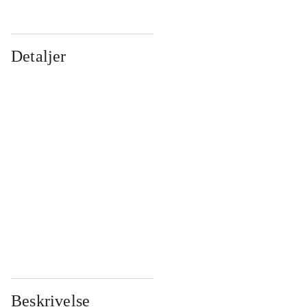
Detaljer
...
...
...
...
...
...
...
...
...
...
...
...
Beskrivelse