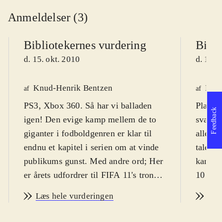
Anmeldelser (3)
Bibliotekernes vurdering
Bibli
d. 15. okt. 2010
d. 13. 
Knud-Henrik Bentzen
Kres
af
af
PS3, Xbox 360. Så har vi balladen
Playsta
Feedback
igen! Den evige kamp mellem de to
svært f
giganter i fodboldgenren er klar til
alle al
endnu et kapitel i serien om at vinde
tale. P
publikums gunst. Med andre ord; Her
kan spi
er årets udfordrer til FIFA 11's trone:
10 år.
PES 2011 - pro evolution soccer
dog fra
Læs hele vurderingen
Læs
(PES). PEGI er 3 uden ikoner, men
Årets 
spillets natur taget i betragtning er fra
været u