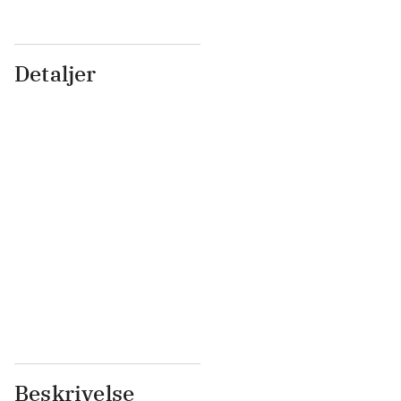
Detaljer
...
...
...
...
...
...
...
...
...
...
...
...
Beskrivelse