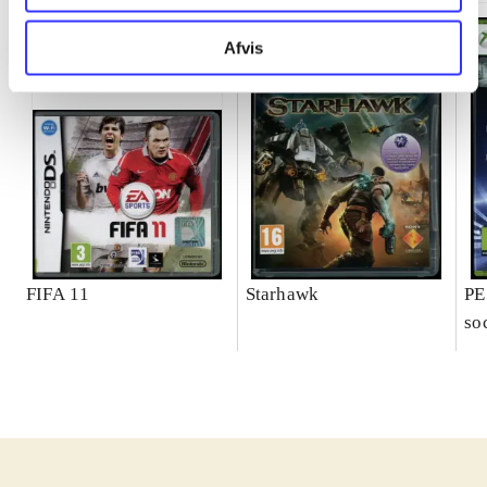
Afvis
FIFA 11
Starhawk
PE
so