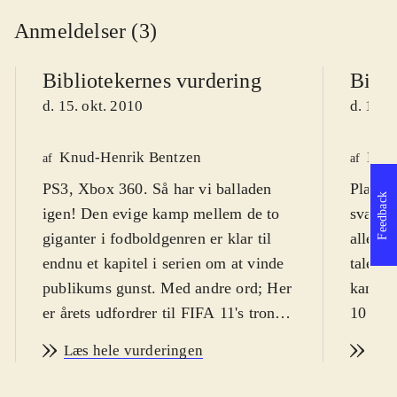
Anmeldelser (3)
Bibliotekernes vurdering
Bibli
d. 15. okt. 2010
d. 13. 
Knud-Henrik Bentzen
Kres
af
af
PS3, Xbox 360. Så har vi balladen
Playsta
Feedback
igen! Den evige kamp mellem de to
svært f
giganter i fodboldgenren er klar til
alle al
endnu et kapitel i serien om at vinde
tale. P
publikums gunst. Med andre ord; Her
kan spi
er årets udfordrer til FIFA 11's trone:
10 år.
PES 2011 - pro evolution soccer
dog fra
Læs hele vurderingen
Læs
(PES). PEGI er 3 uden ikoner, men
Årets 
spillets natur taget i betragtning er fra
været u