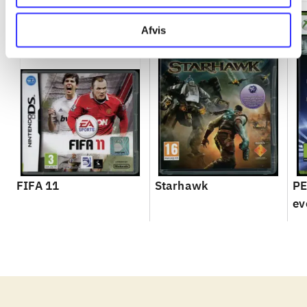
Afvis
FIFA 11
Starhawk
PE
ev