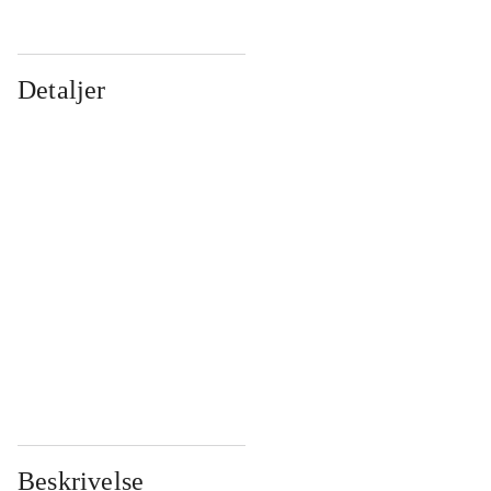
Detaljer
...
...
...
...
...
...
...
...
...
...
...
...
Beskrivelse