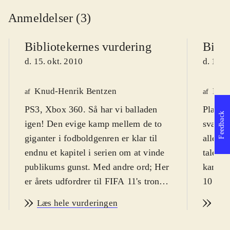
Anmeldelser (3)
Bibliotekernes vurdering
Bibli
d. 15. okt. 2010
d. 13. 
Knud-Henrik Bentzen
Kres
af
af
PS3, Xbox 360. Så har vi balladen
Playsta
Feedback
igen! Den evige kamp mellem de to
svært f
giganter i fodboldgenren er klar til
alle al
endnu et kapitel i serien om at vinde
tale. P
publikums gunst. Med andre ord; Her
kan spi
er årets udfordrer til FIFA 11's trone:
10 år.
PES 2011 - pro evolution soccer
dog fra
Læs hele vurderingen
Læs
(PES). PEGI er 3 uden ikoner, men
Årets 
spillets natur taget i betragtning er fra
været u