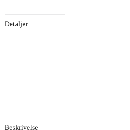
Detaljer
...
...
...
...
...
...
...
...
...
...
...
...
Beskrivelse