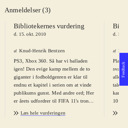
Anmeldelser (3)
Bibliotekernes vurdering
Bibli
d. 15. okt. 2010
d. 13. 
Knud-Henrik Bentzen
Kres
af
af
PS3, Xbox 360. Så har vi balladen
Playsta
Feedback
igen! Den evige kamp mellem de to
svært f
giganter i fodboldgenren er klar til
alle al
endnu et kapitel i serien om at vinde
tale. P
publikums gunst. Med andre ord; Her
kan spi
er årets udfordrer til FIFA 11's trone:
10 år.
PES 2011 - pro evolution soccer
dog fra
Læs hele vurderingen
Læs
(PES). PEGI er 3 uden ikoner, men
Årets 
spillets natur taget i betragtning er fra
været u