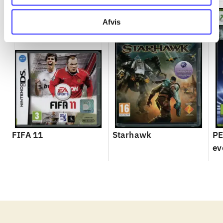
Afvis
FIFA 11
Starhawk
PE
ev