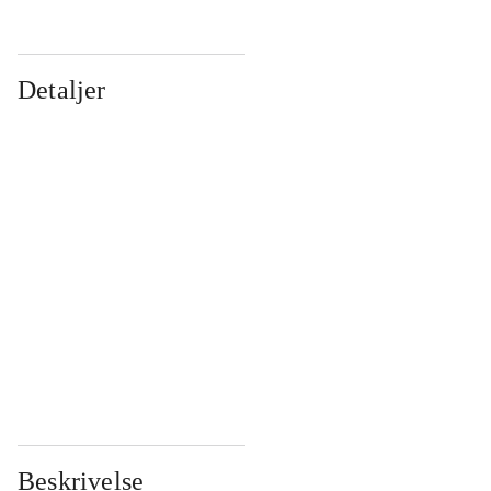
Detaljer
...
...
...
...
...
...
...
...
...
...
...
...
Beskrivelse