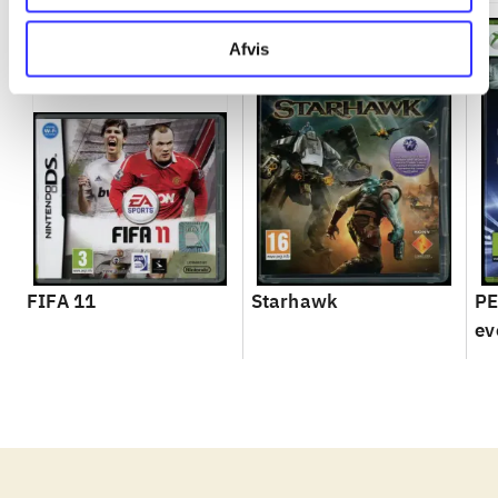
Afvis
FIFA 11
Starhawk
PE
ev