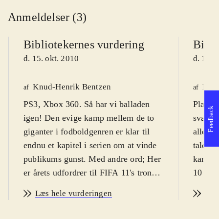
Anmeldelser (3)
Bibliotekernes vurdering
Bibli
d. 15. okt. 2010
d. 13. 
Knud-Henrik Bentzen
Kres
af
af
PS3, Xbox 360. Så har vi balladen
Playsta
Feedback
igen! Den evige kamp mellem de to
svært f
giganter i fodboldgenren er klar til
alle al
endnu et kapitel i serien om at vinde
tale. P
publikums gunst. Med andre ord; Her
kan spi
er årets udfordrer til FIFA 11's trone:
10 år.
PES 2011 - pro evolution soccer
dog fra
Læs hele vurderingen
Læs
(PES). PEGI er 3 uden ikoner, men
Årets 
spillets natur taget i betragtning er fra
været u