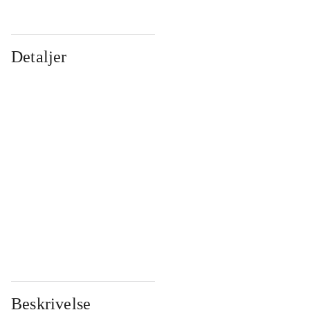
Detaljer
...
...
...
...
...
...
...
...
...
...
...
...
Beskrivelse