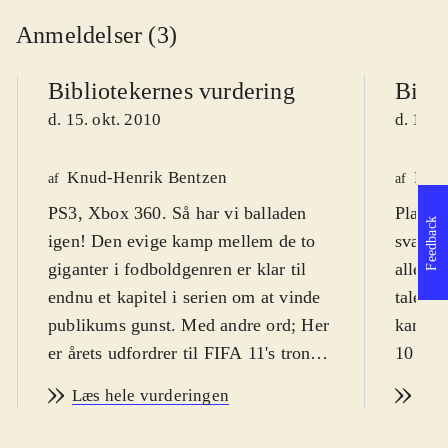
Anmeldelser (3)
Bibliotekernes vurdering
Bibli
d. 15. okt. 2010
d. 13. 
Knud-Henrik Bentzen
Kres
af
af
PS3, Xbox 360. Så har vi balladen
Playsta
Feedback
igen! Den evige kamp mellem de to
svært f
giganter i fodboldgenren er klar til
alle al
endnu et kapitel i serien om at vinde
tale. P
publikums gunst. Med andre ord; Her
kan spi
er årets udfordrer til FIFA 11's trone:
10 år.
PES 2011 - pro evolution soccer
dog fra
Læs hele vurderingen
Læs
(PES). PEGI er 3 uden ikoner, men
Årets 
spillets natur taget i betragtning er fra
været u