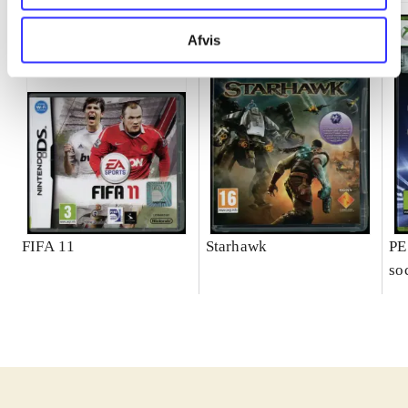
Afvis
FIFA 11
Starhawk
PE
so