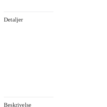
Detaljer
...
...
...
...
...
...
...
...
...
...
...
...
Beskrivelse