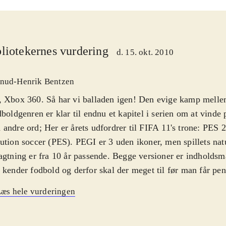
liotekernes vurdering
d. 15. okt. 2010
nud-Henrik Bentzen
 Xbox 360. Så har vi balladen igen! Den evige kamp mellem
dboldgenren er klar til endnu et kapitel i serien om at vinde
andre ord; Her er årets udfordrer til FIFA 11's trone: PES 
ution soccer (PES). PEGI er 3 uden ikoner, men spillets natu
agtning er fra 10 år passende. Begge versioner er indholdsm
 kender fodbold og derfor skal der meget til før man får pe
erne på folk. PES-serien var tidligere kongen af fodboldg
æs hele vurderingen
rhånden måttet vige pladsen for FIFA-serien. Nu skal trone
kommer derfor med en helt ny flottere grafik, nye menuer,