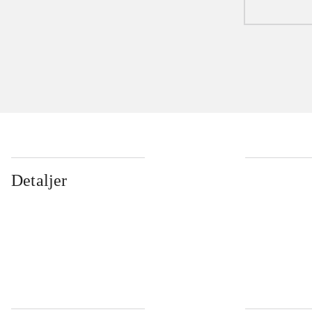
Detaljer
...
...
...
...