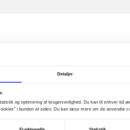
Detaljer
s
atistik og optimering af brugervenlighed. Du kan til enhver tid æn
ookies” i bunden af siden. Du kan læse mere om de anvendte co
Funktionelle
Statistik