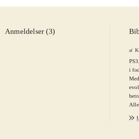
Anmeldelser (3)
Bib
K
af
PS3,
i fo
Med 
evol
betr
Alle
lomm
L
efte
PES 