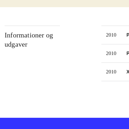
svær
Stad
mang
Lege
stad
Informationer og
P
2010
år. 
udgaver
udeb
P
2010
plad
Det 
2010
give
PES 
som 
sids
på b