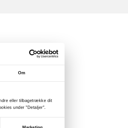
Om
dre eller tilbagetrække dit
okies under ”Detaljer”.
Marketing