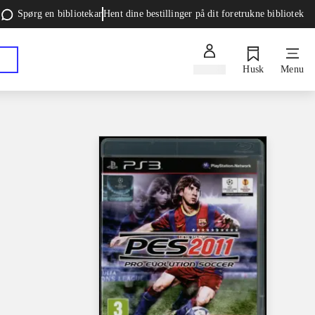
Spørg en bibliotekar
Hent dine bestillinger på dit foretrukne bibliotek
Log ind
Husk
Menu