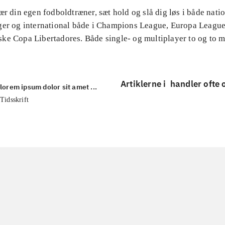
ær din egen fodboldtræner, sæt hold og slå dig løs i både nati
ger og international både i Champions League, Europa Leagu
ke Copa Libertadores. Både single- og multiplayer to og to 
Artiklerne i
handler ofte
lorem ipsum dolor sit amet ...
Tidsskrift