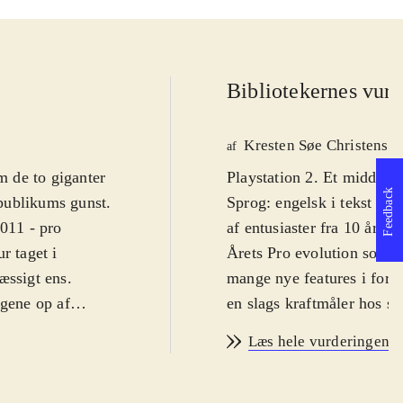
Bibliotekernes vurd
Kresten Søe Christense
af
 de to giganter
Playstation 2. Et middelsvæ
Feedback
 publikums gunst.
Sprog: engelsk i tekst og 
2011 - pro
af entusiaster fra 10 år. 
r taget i
Årets Pro evolution socce
æssigt ens
.
mange nye features i form
ngene op af
en slags kraftmåler hos spi
enren, men har
placeringen af bolden unde
Læs hele vurderingen
n generobres og
intelligens, så man fx ikk
 ny (men også
afleveringssystem med sto