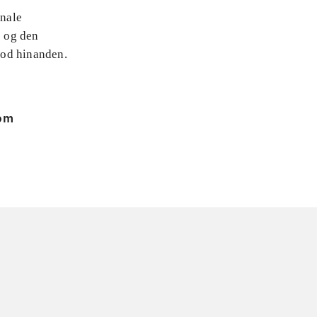
onale
e og den
mod hinanden.
 om