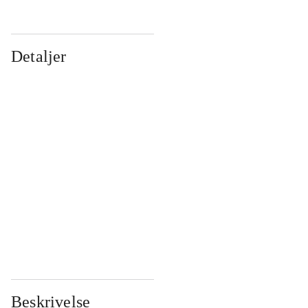
Detaljer
...
...
...
...
...
...
...
...
...
...
...
...
Beskrivelse