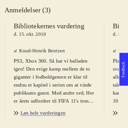
Anmeldelser (3)
Bibliotekernes vurdering
Bibli
d. 15. okt. 2010
d. 13. 
Knud-Henrik Bentzen
Kres
af
af
PS3, Xbox 360. Så har vi balladen
Playsta
Feedback
igen! Den evige kamp mellem de to
svært f
giganter i fodboldgenren er klar til
alle al
endnu et kapitel i serien om at vinde
tale. P
publikums gunst. Med andre ord; Her
kan spi
er årets udfordrer til FIFA 11's trone:
10 år.
PES 2011 - pro evolution soccer
dog fra
Læs hele vurderingen
Læs
(PES). PEGI er 3 uden ikoner, men
Årets 
spillets natur taget i betragtning er fra
været u