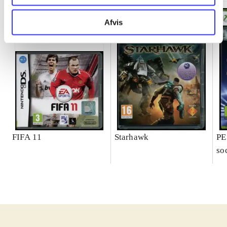
Afvis
FIFA 11
Starhawk
PE
so