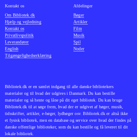
Spillet minder om de foregående
ud til 
Kontakt os
Afdelinger
titler i serien, men med de nævnte
Om Bibliotek.dk
Bøger
forbedringer og justeringer, er det
2012 er
Hjælp og vejledning
Artikler
kun Fifa 12 der står mål
.
serien 
Kontakt os
Film
Et komplekst, men flot fodboldspil,
pga. de
Privatlivspolitik
Musik
Leverandører
Spil
der er til den kræsne fodbold fan
.
turneri
English
Noder
er det 
Tilgængelighedserklæring
fodbold
detalje
bibliot
Bibliotek.dk er en samlet indgang til alle danske bibliotekers
materialer og til hvad der udgives i Danmark. Du kan bestille
materialer og så hente og låne på dit eget bibliotek. Du kan bruge
Bibliotek.dk til at søge frem, hvad der er udgivet af bøger, musik,
tidsskrifter, artikler, e-bøger, lydbøger osv. Bibliotek.dk er altså ikke
et fysisk bibliotek, men en database og service over hvad der findes på
danske offentlige biblioteker, som du kan bestille og få leveret til dit
lokale bibliotek.