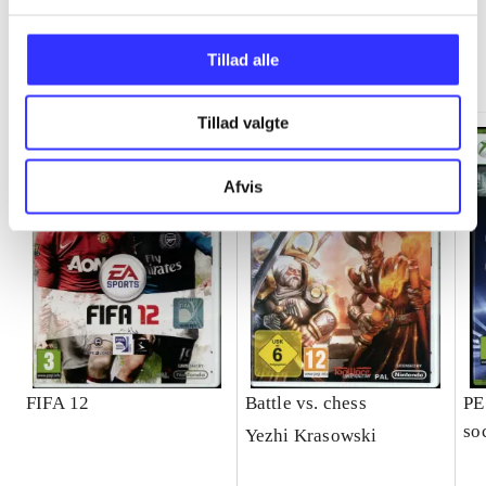
Minder om
Tillad alle
Tillad valgte
Afvis
FIFA 12
Battle vs. chess
PE
so
Yezhi Krasowski