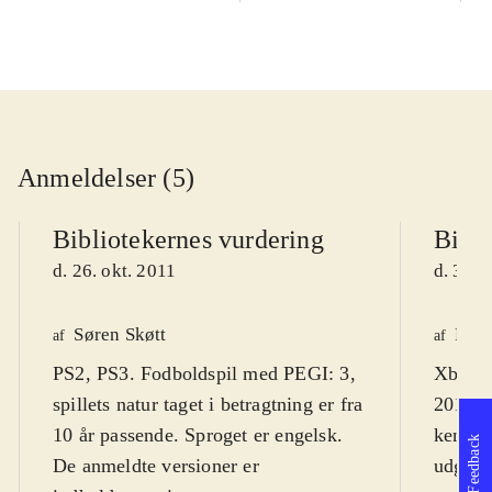
Anmeldelser (5)
Bibliotekernes vurdering
Bibli
d. 26. okt. 2011
d. 31. 
Søren Skøtt
Fred
af
af
PS2, PS3. Fodboldspil med PEGI: 3,
Xbox 3
spillets natur taget i betragtning er fra
2012 er
10 år passende. Sproget er engelsk.
kendte 
Feedback
De anmeldte versioner er
udgivel