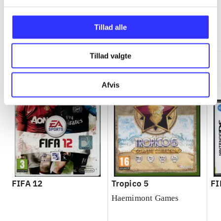
Minder om
Tillad alle
Tillad valgte
Afvis
FIFA 12
Tropico 5
FI
Haemimont Games