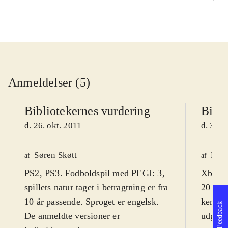
Anmeldelser (5)
Bibliotekernes vurdering
Bibli
d. 26. okt. 2011
d. 31. 
Søren Skøtt
Fred
af
af
PS2, PS3. Fodboldspil med PEGI: 3,
Xbox 3
spillets natur taget i betragtning er fra
2012 er
10 år passende. Sproget er engelsk.
kendte 
Feedback
De anmeldte versioner er
udgivel