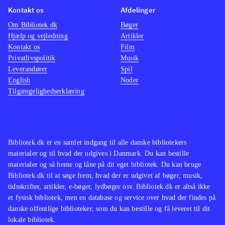
Spillet minder om de foregående
ud til 
Kontakt os
Afdelinger
titler i serien, men med de nævnte
Om Bibliotek.dk
Bøger
forbedringer og justeringer, er det
2012 er
Hjælp og vejledning
Artikler
kun Fifa 12 der står mål
.
serien 
Kontakt os
Film
Et komplekst, men flot fodboldspil,
pga. de
Privatlivspolitik
Musik
Leverandører
Spil
der er til den kræsne fodbold fan
.
turneri
English
Noder
er det 
Tilgængelighedserklæring
fodbold
detalje
bibliot
Bibliotek.dk er en samlet indgang til alle danske bibliotekers
materialer og til hvad der udgives i Danmark. Du kan bestille
materialer og så hente og låne på dit eget bibliotek. Du kan bruge
Bibliotek.dk til at søge frem, hvad der er udgivet af bøger, musik,
tidsskrifter, artikler, e-bøger, lydbøger osv. Bibliotek.dk er altså ikke
et fysisk bibliotek, men en database og service over hvad der findes på
danske offentlige biblioteker, som du kan bestille og få leveret til dit
lokale bibliotek.