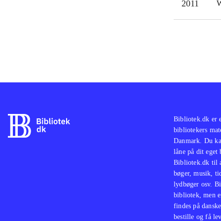
2011
W
Bibliotek.dk er 
bibliotekers mat
Danmark. Du kan
låne på dit eget
Bibliotek.dk til
bøger, musik, tid
lydbøger osv. Bi
bibliotek, men e
findes på danske
bestille og få lev