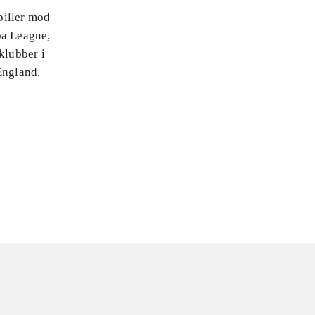
piller mod
pa League,
klubber i
England,