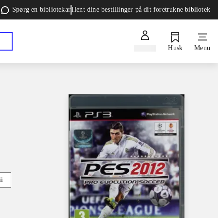
Spørg en bibliotekar
Hent dine bestillinger på dit foretrukne bibliotek
Log ind
Husk
Menu
i