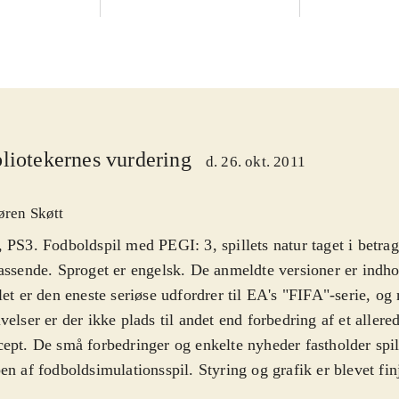
liotekernes vurdering
d. 26. okt. 2011
øren Skøtt
 PS3. Fodboldspil med PEGI: 3, spillets natur taget i betrag
assende. Sproget er engelsk. De anmeldte versioner er indh
let er den eneste seriøse udfordrer til EA's "FIFA"-serie, og
velser er der ikke plads til andet end forbedring af et allere
ept. De små forbedringer og enkelte nyheder fastholder spill
en af fodboldsimulationsspil. Styring og grafik er blevet fin
dende nye, er den forbedrede kunstige intelligens (Active 