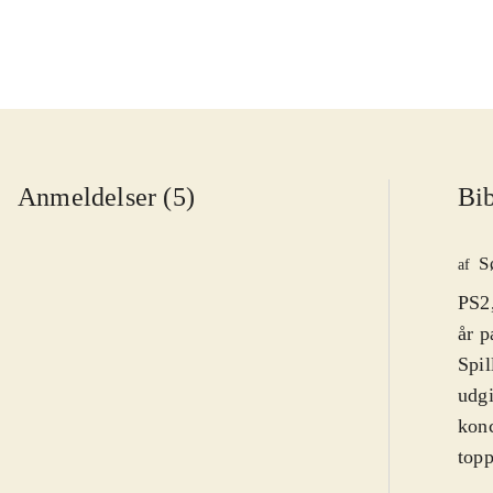
Anmeldelser (5)
Bib
S
af
PS2,
år p
Spil
udgi
konc
topp
spæn