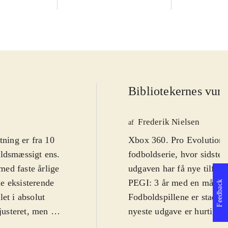
Bibliotekernes vurd
Frederik Nielsen
af
tning er fra 10
Xbox 360. Pro Evolution S
oldsmæssigt ens
.
fodboldserie, hvor sidste 
 med faste årlige
udgaven har få nye tilføje
de eksisterende
PEGI: 3 år med en målgru
Feedback
et i absolut
Fodboldspillene er stadig 
justeret, men det
nyeste udgave er hurtiger
AI) og de nye
licencer: UEFA Champion