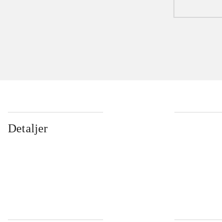
Detaljer
...
...
...
...