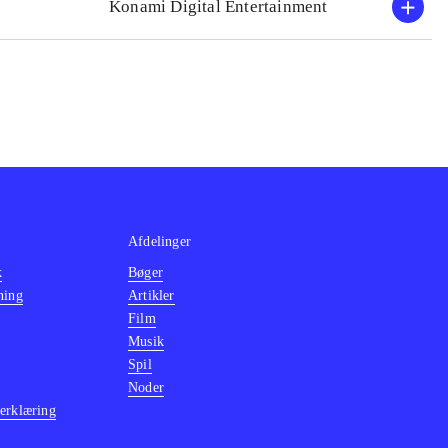
Konami Digital Entertainment
Afdelinger
k
Bøger
ning
Artikler
Film
Musik
Spil
Noder
erklæring