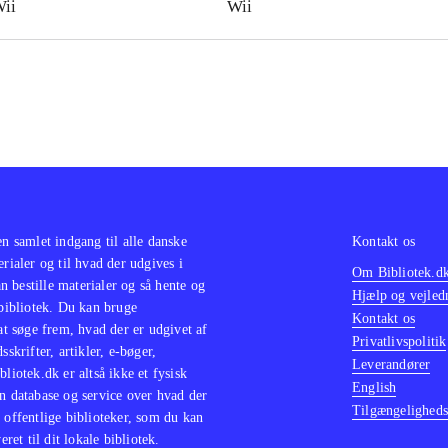
ii
Wii
en samlet indgang til alle danske
Kontakt os
erialer og til hvad der udgives i
Om Bibliotek.d
 bestille materialer og så hente og
Hjælp og vejled
 bibliotek. Du kan bruge
Kontakt os
 at søge frem, hvad der er udgivet af
Privatlivspolitik
sskrifter, artikler, e-bøger,
Leverandører
bliotek.dk er altså ikke et fysisk
English
n database og service over hvad der
Tilgængeligheds
 offentlige biblioteker, som du kan
eret til dit lokale bibliotek.