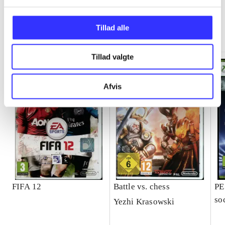
Minder om
Tillad alle
Tillad valgte
Afvis
FIFA 12
Battle vs. chess
PE
so
Yezhi Krasowski