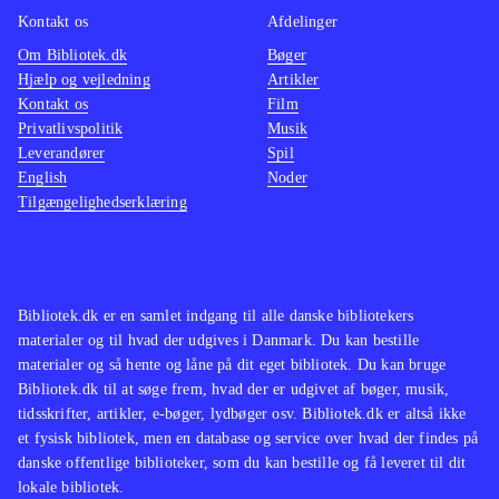
Spillet minder om de foregående
ud til 
Kontakt os
Afdelinger
titler i serien, men med de nævnte
Om Bibliotek.dk
Bøger
forbedringer og justeringer, er det
2012 er
Hjælp og vejledning
Artikler
kun Fifa 12 der står mål
.
serien 
Kontakt os
Film
Et komplekst, men flot fodboldspil,
pga. de
Privatlivspolitik
Musik
Leverandører
Spil
der er til den kræsne fodbold fan
.
turneri
English
Noder
er det 
Tilgængelighedserklæring
fodbold
detalje
bibliot
Bibliotek.dk er en samlet indgang til alle danske bibliotekers
materialer og til hvad der udgives i Danmark. Du kan bestille
materialer og så hente og låne på dit eget bibliotek. Du kan bruge
Bibliotek.dk til at søge frem, hvad der er udgivet af bøger, musik,
tidsskrifter, artikler, e-bøger, lydbøger osv. Bibliotek.dk er altså ikke
et fysisk bibliotek, men en database og service over hvad der findes på
danske offentlige biblioteker, som du kan bestille og få leveret til dit
lokale bibliotek.