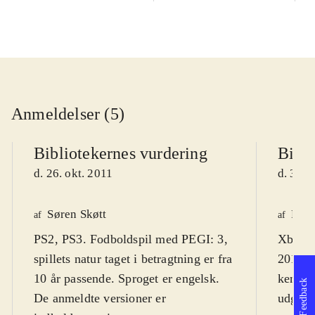
Anmeldelser (5)
Bibliotekernes vurdering
Bibli
d. 26. okt. 2011
d. 31. 
Søren Skøtt
Fred
af
af
PS2, PS3. Fodboldspil med PEGI: 3,
Xbox 3
spillets natur taget i betragtning er fra
2012 er
10 år passende. Sproget er engelsk.
kendte 
Feedback
De anmeldte versioner er
udgivel