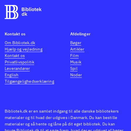
understøttes af tekst. Dette er
lydsid
lidt ærgerligt, da grafikken er
kedel
noget af det flotteste, jeg endnu
"Fifa"
har set - specielt i PS3-udgaven.
mange
Kontakt os
Afdelinger
Under menupunktet World of
som d
Om Bibliotek.dk
Bøger
Football gemmer der sig de
spilm
Hjælp og vejledning
Artikler
sædvanlige spiltyper som
deres
Kontakt os
Film
Champions League og Become a
den ud
Privatlivspolitik
Musik
Leverandører
Spil
Legend, og der er også en
genne
English
Noder
online del
.
det ik
Tilgængelighedserklæring
Spillet minder om de
overgå
foregående titler i serien, men
2012 e
med de nævnte forbedringer og
serie
justeringer, er det kun Fifa 12
stadi
Bibliotek.dk er en samlet indgang til alle danske bibliotekers
materialer og til hvad der udgives i Danmark. Du kan bestille
der står mål
.
licens
materialer og så hente og låne på dit eget bibliotek. Du kan
Et komplekst, men flot
spille
bruge Bibliotek.dk til at søge frem, hvad der er udgivet af bøger,