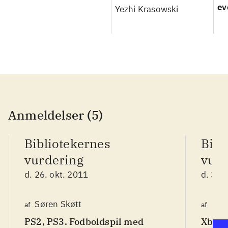
ev
Yezhi Krasowski
Anmeldelser (5)
Bibliotekernes
Bibl
vurdering
vurd
d. 26. okt. 2011
d. 31.
Søren Skøtt
Fred
af
af
PS2, PS3. Fodboldspil med
Xbox 