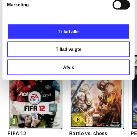
Marketing
Tillad alle
Minder om
Tillad valgte
Afvis
FIFA 12
Battle vs. chess
PE