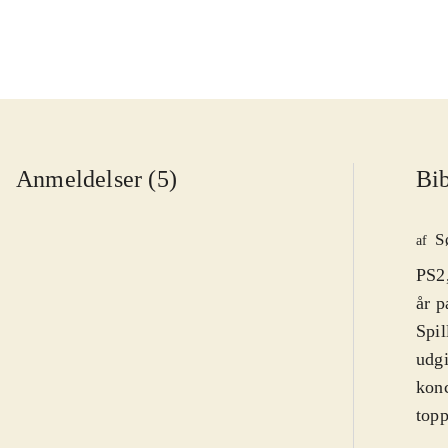
Anmeldelser (5)
Bib
S
af
PS2,
år p
Spil
udgi
konc
topp
spæn