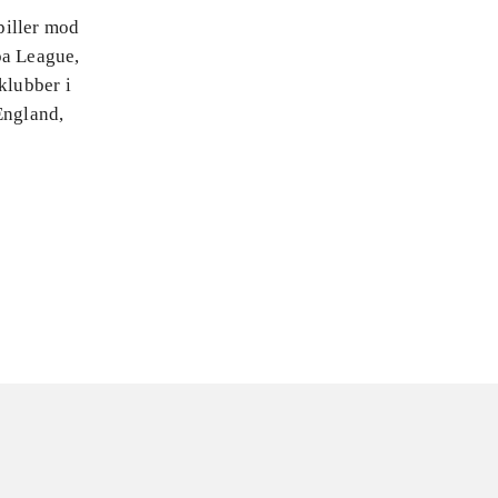
piller mod
pa League,
klubber i
England,