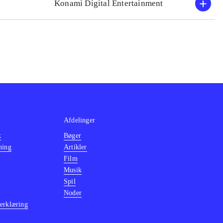
Konami Digital Entertainment
Afdelinger
k
Bøger
ning
Artikler
Film
Musik
Spil
Noder
erklæring