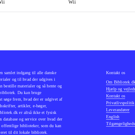
ii
Wii
en samlet indgang til alle danske
Kontakt os
erialer og til hvad der udgives i
Om Bibliotek.d
 bestille materialer og så hente og
Hjælp og vejled
 bibliotek. Du kan bruge
Kontakt os
 at søge frem, hvad der er udgivet af
Privatlivspolitik
sskrifter, artikler, e-bøger,
Leverandører
bliotek.dk er altså ikke et fysisk
English
n database og service over hvad der
Tilgængeligheds
 offentlige biblioteker, som du kan
eret til dit lokale bibliotek.