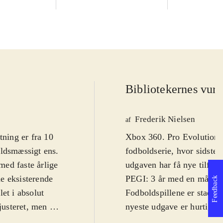
Bibliotekernes vurd
Frederik Nielsen
af
tning er fra 10
Xbox 360. Pro Evolution S
oldsmæssigt ens
.
fodboldserie, hvor sidste 
 med faste årlige
udgaven har få nye tilføje
de eksisterende
PEGI: 3 år med en målgru
Feedback
et i absolut
Fodboldspillene er stadig 
justeret, men det
nyeste udgave er hurtiger
AI) og de nye
licencer: UEFA Champion