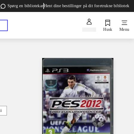
Spørg en bibliotekar
Hent dine bestillinger på dit foretrukne bibliotek
Log ind
Husk
Menu
i