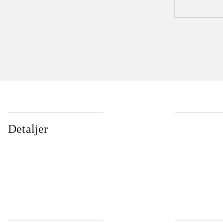
Detaljer
...
...
...
...