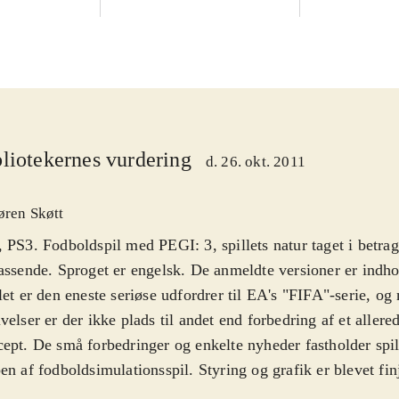
liotekernes vurdering
d. 26. okt. 2011
øren Skøtt
 PS3. Fodboldspil med PEGI: 3, spillets natur taget i betrag
assende. Sproget er engelsk. De anmeldte versioner er indh
let er den eneste seriøse udfordrer til EA's "FIFA"-serie, og
velser er der ikke plads til andet end forbedring af et allere
ept. De små forbedringer og enkelte nyheder fastholder spill
en af fodboldsimulationsspil. Styring og grafik er blevet fin
dende nye, er den forbedrede kunstige intelligens (Active 