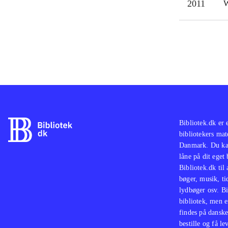
2011
W
Bibliotek.dk er 
bibliotekers mat
Danmark. Du kan
låne på dit eget
Bibliotek.dk til
bøger, musik, tid
lydbøger osv. Bi
bibliotek, men e
findes på danske
bestille og få lev