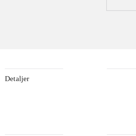
Detaljer
...
...
...
...