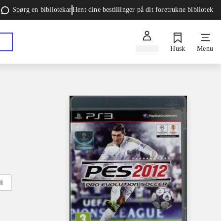
Spørg en bibliotekar
Hent dine bestillinger på dit foretrukne bibliotek
Log ind
Husk
Menu
i