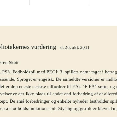
liotekernes vurdering
d. 26. okt. 2011
øren Skøtt
 PS3. Fodboldspil med PEGI: 3, spillets natur taget i betrag
assende. Sproget er engelsk. De anmeldte versioner er indh
let er den eneste seriøse udfordrer til EA's "FIFA"-serie, og
velser er der ikke plads til andet end forbedring af et allere
ept. De små forbedringer og enkelte nyheder fastholder spill
en af fodboldsimulationsspil. Styring og grafik er blevet fin
dende nye, er den forbedrede kunstige intelligens (Active 