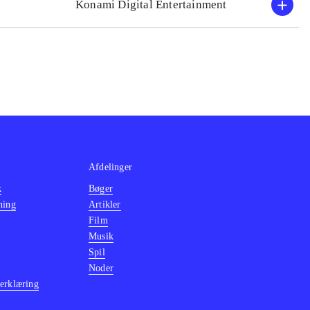
Konami Digital Entertainment
Afdelinger
k
Bøger
ning
Artikler
Film
Musik
Spil
Noder
erklæring