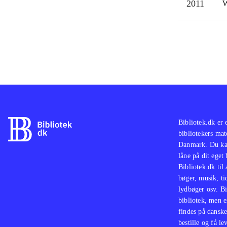
2011
W
Bibliotek.dk er 
bibliotekers mat
Danmark. Du kan
låne på dit eget
Bibliotek.dk til
bøger, musik, tid
lydbøger osv. Bi
bibliotek, men e
findes på danske
bestille og få lev