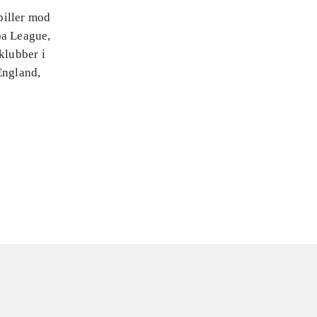
piller mod
pa League,
klubber i
England,