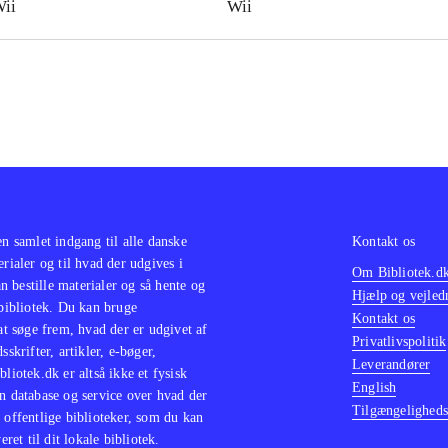
ii
Wii
en samlet indgang til alle danske
Kontakt os
erialer og til hvad der udgives i
Om Bibliotek.d
 bestille materialer og så hente og
Hjælp og vejled
 bibliotek. Du kan bruge
Kontakt os
 at søge frem, hvad der er udgivet af
Privatlivspolitik
sskrifter, artikler, e-bøger,
Leverandører
bliotek.dk er altså ikke et fysisk
English
n database og service over hvad der
Tilgængeligheds
 offentlige biblioteker, som du kan
eret til dit lokale bibliotek.