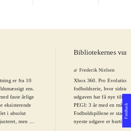
Bibliotekernes vurd
Frederik Nielsen
af
tning er fra 10
Xbox 360. Pro Evolution S
oldsmæssigt ens
.
fodboldserie, hvor sidste 
 med faste årlige
udgaven har få nye tilføje
de eksisterende
PEGI: 3 år med en målgru
Feedback
et i absolut
Fodboldspillene er stadig 
justeret, men det
nyeste udgave er hurtiger
AI) og de nye
licencer: UEFA Champion