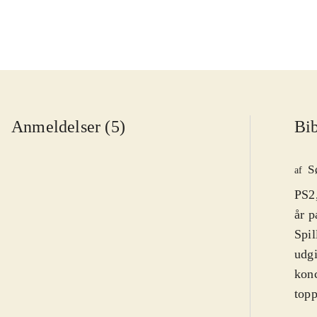
Anmeldelser (5)
Bib
S
af
PS2,
år p
Spil
udgi
konc
topp
spæn