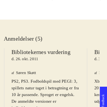
Anmeldelser (5)
Bibliotekernes vurdering
Bibli
d. 26. okt. 2011
d. 31. 
Søren Skøtt
Fred
af
af
PS2, PS3. Fodboldspil med PEGI: 3,
Xbox 3
spillets natur taget i betragtning er fra
2012 er
10 år passende. Sproget er engelsk.
kendte 
Feedback
De anmeldte versioner er
udgivel