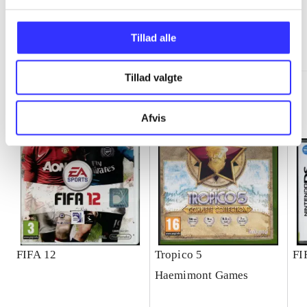
Minder om
Tillad alle
Tillad valgte
Afvis
FIFA 12
Tropico 5
FI
Haemimont Games