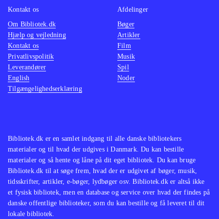
Spillet minder om de foregående
ud til 
Kontakt os
Afdelinger
titler i serien, men med de nævnte
Om Bibliotek.dk
Bøger
forbedringer og justeringer, er det
2012 er
Hjælp og vejledning
Artikler
kun Fifa 12 der står mål
.
serien 
Kontakt os
Film
Et komplekst, men flot fodboldspil,
pga. de
Privatlivspolitik
Musik
Leverandører
Spil
der er til den kræsne fodbold fan
.
turneri
English
Noder
er det 
Tilgængelighedserklæring
fodbold
detalje
bibliot
Bibliotek.dk er en samlet indgang til alle danske bibliotekers
materialer og til hvad der udgives i Danmark. Du kan bestille
materialer og så hente og låne på dit eget bibliotek. Du kan bruge
Bibliotek.dk til at søge frem, hvad der er udgivet af bøger, musik,
tidsskrifter, artikler, e-bøger, lydbøger osv. Bibliotek.dk er altså ikke
et fysisk bibliotek, men en database og service over hvad der findes på
danske offentlige biblioteker, som du kan bestille og få leveret til dit
lokale bibliotek.