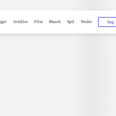
øger
Artikler
Film
Musik
Spil
Noder
Søg
014
beach