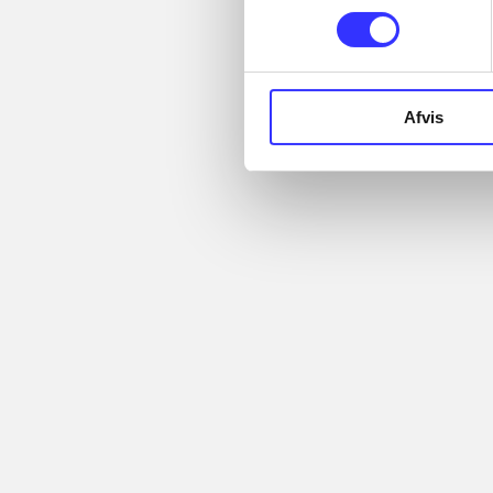
...
Artikler
...
...
Afvis
Alle registrerede artikler
...
fordelt på udgivelser
...
Minder om