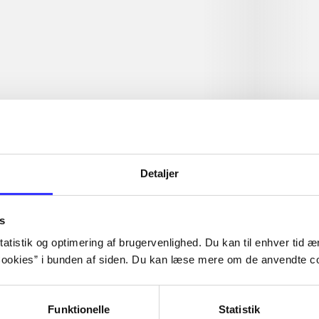
m kæledyr.
Artiklerne i
handler ofte om
lorem ipsum dolor sit amet ...
Tidsskrift
Detaljer
s
atistik og optimering af brugervenlighed. Du kan til enhver tid æn
ookies” i bunden af siden. Du kan læse mere om de anvendte co
Funktionelle
Statistik