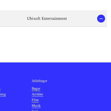
Ubisoft Entertainment
Afdelinger
k
Bøger
ning
Artikler
Film
Musik