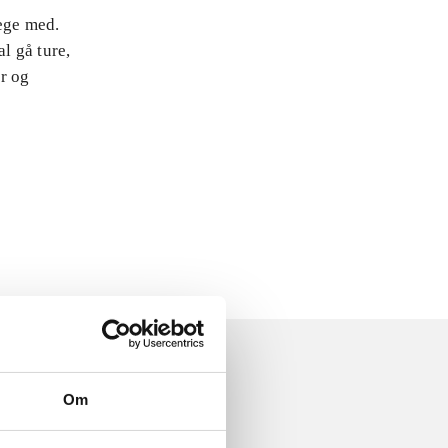
lege med.
l gå ture,
er og
Om