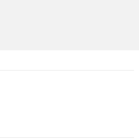
...
...