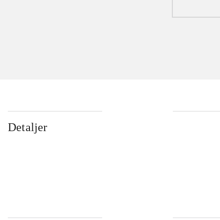
Detaljer
...
...
...
...