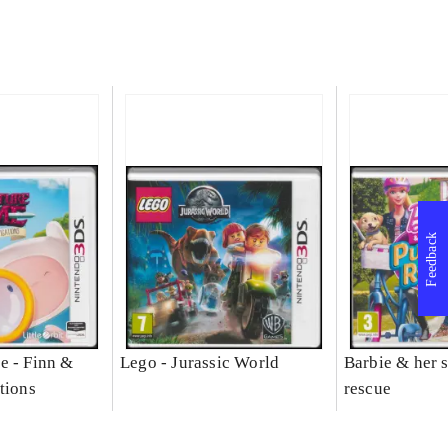
Feedback
e - Finn &
Lego - Jurassic World
Barbie & her s
tions
rescue