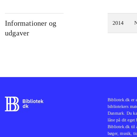
Informationer og
2014
N
udgaver
Bibliotek.dk er 
bibliotekers mat
Danmark. Du kan
låne på dit eget
Bibliotek.dk til
bøger, musik, tid