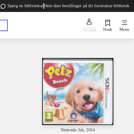
Spørg en bibliotekar
Hent dine bestillinger på dit foretrukne bibliotek
Log ind
Husk
Menu
Nintendo 3ds, 2014