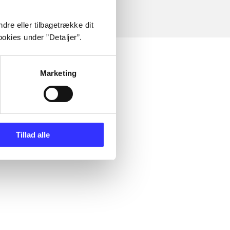
dre eller tilbagetrække dit
okies under ”Detaljer”.
Marketing
Tillad alle