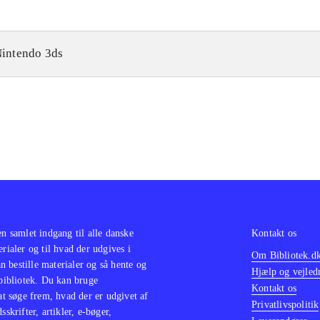
intendo 3ds
en samlet indgang til alle danske
Kontakt os
erialer og til hvad der udgives i
Om Bibliotek.d
 bestille materialer og så hente og
Hjælp og vejled
 bibliotek. Du kan bruge
Kontakt os
 at søge frem, hvad der er udgivet af
Privatlivspolitik
sskrifter, artikler, e-bøger,