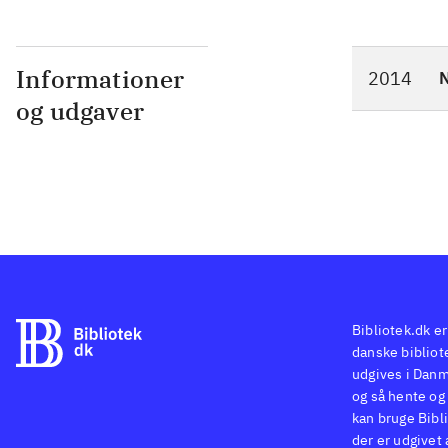
Informationer
2014
N
og udgaver
Bibliotek.dk er
danske bibliote
udgives i Danm
og så hente og 
kan bruge Bibli
der er udgivet 