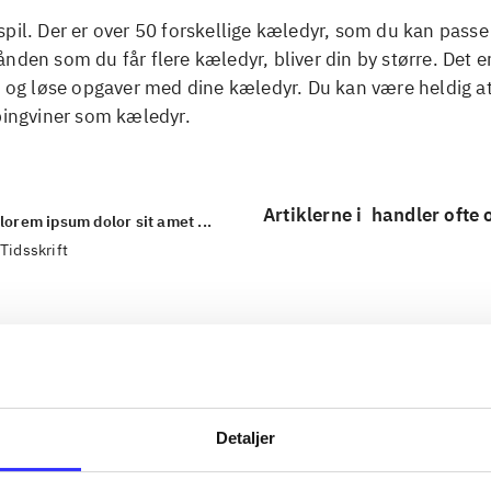
pil. Der er over 50 forskellige kæledyr, som du kan passe
nden som du får flere kæledyr, bliver din by større. Det e
e og løse opgaver med dine kæledyr. Du kan være heldig at
pingviner som kæledyr.
Artiklerne i
handler ofte
lorem ipsum dolor sit amet ...
Tidsskrift
Detaljer