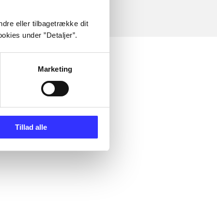
dre eller tilbagetrække dit
okies under ”Detaljer”.
Marketing
Tillad alle