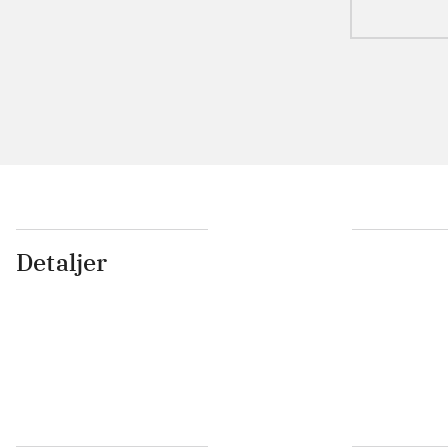
Detaljer
...
...
...
...