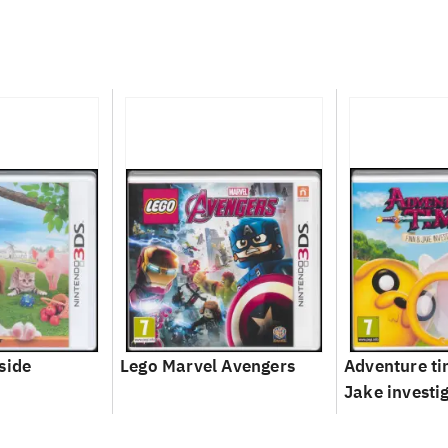
side
Lego Marvel Avengers
Adventure ti
Jake investi