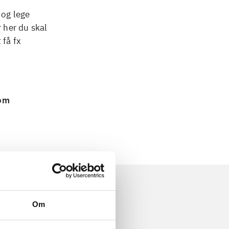
 og lege
r her du skal
 få fx
 om
Om