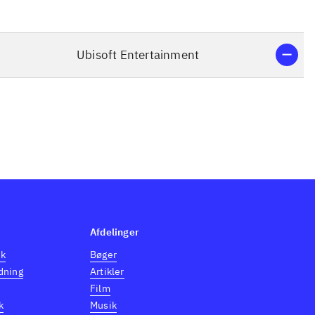
Ubisoft Entertainment
Afdelinger
dk
Bøger
dning
Artikler
Film
k
Musik