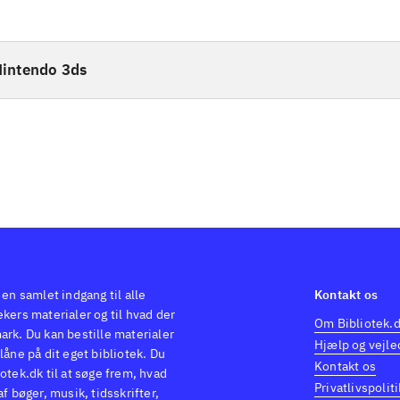
intendo 3ds
 en samlet indgang til alle
Kontakt os
kers materialer og til hvad der
Om Bibliotek.
ark. Du kan bestille materialer
Hjælp og vejle
låne på dit eget bibliotek. Du
Kontakt os
otek.dk til at søge frem, hvad
Privatlivspoliti
af bøger, musik, tidsskrifter,