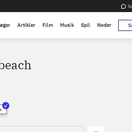
Sp
øger
Artikler
Film
Musik
Spil
Noder
S
 beach
s