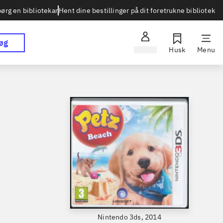
Hent dine bestillinger på dit foretrukne bibliotek
ørg en bibliotekar
øg
Log ind
Husk
Menu
Nintendo 3ds, 2014