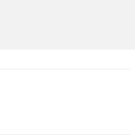
...
...