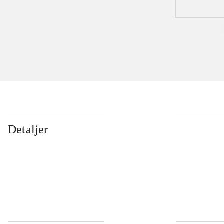
Detaljer
...
...
...
...