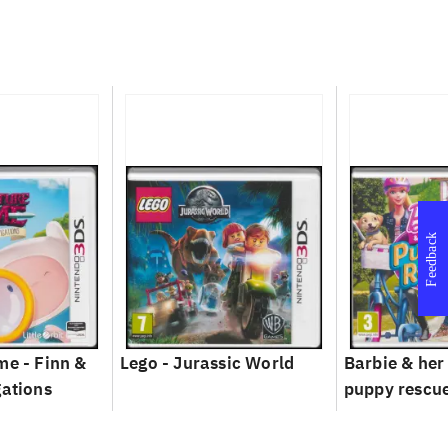
Feedback
me - Finn &
Lego - Jurassic World
Barbie & her 
gations
puppy rescu