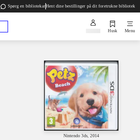
Spørg en bibliotekar
Hent dine bestillinger på dit foretrukne bibliotek
Log ind
Husk
Menu
Nintendo 3ds, 2014