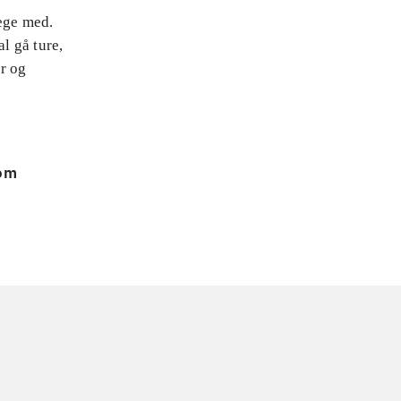
lege med.
l gå ture,
er og
 om