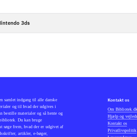
intendo 3ds
Kontakt os
en samlet indgang til alle danske
erialer og til hvad der udgives i
Om Bibliotek.d
 bestille materialer og så hente og
Hjælp og vejled
 bibliotek. Du kan bruge
Kontakt os
 at søge frem, hvad der er udgivet af
Privatlivspolitik
sskrifter, artikler, e-bøger,