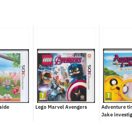
side
Lego Marvel Avengers
Adventure ti
Jake investi