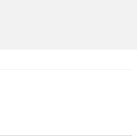
...
...