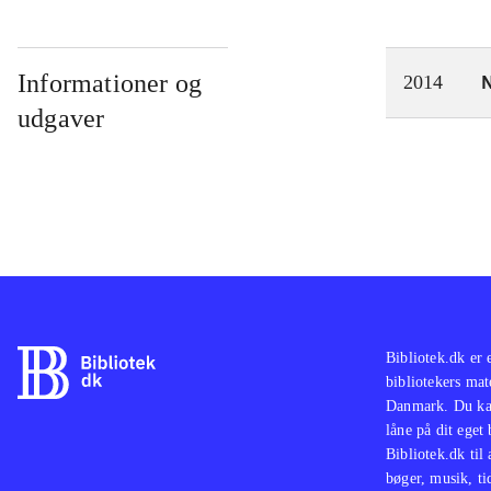
Informationer og
N
2014
udgaver
Bibliotek.dk er 
bibliotekers mat
Danmark. Du kan
låne på dit eget
Bibliotek.dk til
bøger, musik, tid