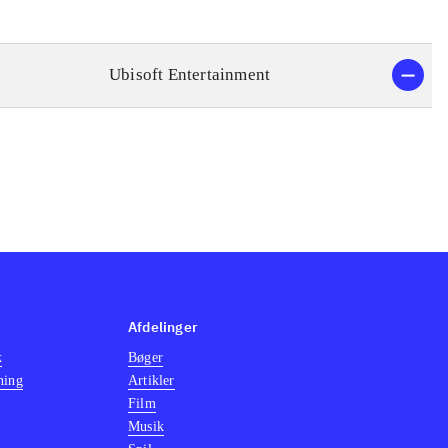
Ubisoft Entertainment
Afdelinger
k
Bøger
ning
Artikler
Film
Musik