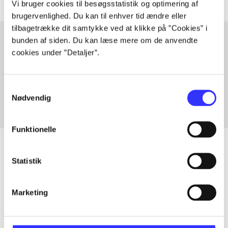
Vi bruger cookies til besøgsstatistik og optimering af
brugervenlighed. Du kan til enhver tid ændre eller
tilbagetrække dit samtykke ved at klikke på ”Cookies” i
bunden af siden. Du kan læse mere om de anvendte
cookies under ”Detaljer”.
Artikler med samme emner
Fra
Samtykkevalg
Nødvendig
Funktionelle
Statistik
Artikler
Alle registrerede artikler fordelt på udgivelser
Marketing
...