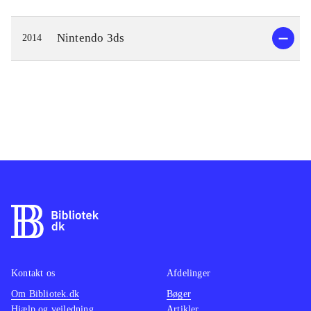
Nintendo 3ds
2014
Kontakt os
Afdelinger
Om Bibliotek.dk
Bøger
Hjælp og vejledning
Artikler