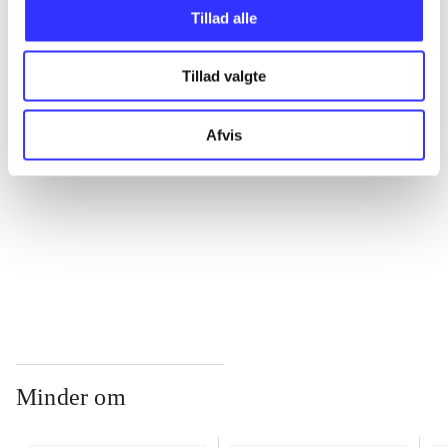
Tillad alle
...
Tillad valgte
...
Afvis
...
...
Minder om