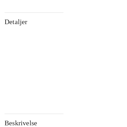
Detaljer
...
...
...
...
...
...
...
...
...
...
...
...
Beskrivelse