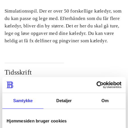
Simulationsspil. Der er over 50 forskellige kæledyr, som
du kan passe og lege med. Efterhånden som du får flere
kæledyr, bliver din by større. Det er her du skal gå ture,
lege og løse opgaver med dine kæledyr. Du kan være
heldig at få fx delfiner og pingviner som kæledyr.
Tidsskrift
Artiklen er en del af
lorem ipsum dolor sit amet ...
Samtykke
Detaljer
Om
Tidsskrift
Artiklerne i
handler ofte om
Hjemmesiden bruger cookies