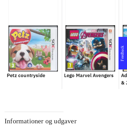
Feedback
Petz countryside
Lego Marvel Avengers
Ad
& 
Informationer og udgaver