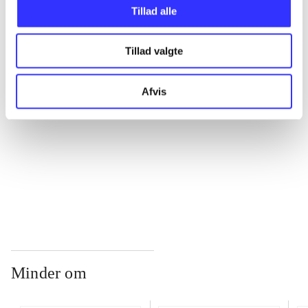
Tillad alle
...
Tillad valgte
...
Afvis
...
...
Minder om