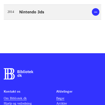
Nintendo 3ds
2014
Kontakt os
Afdelinger
Om Bibliotek.dk
Bøger
Hjælp og vejledning
Artikler