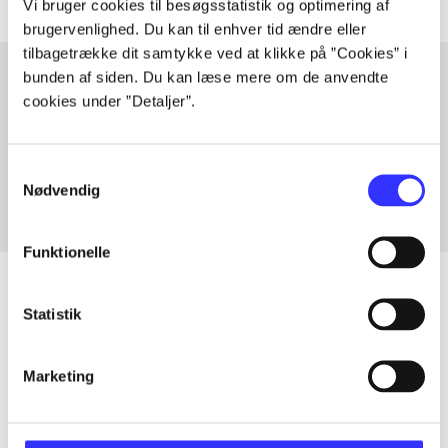
Vi bruger cookies til besøgsstatistik og optimering af
brugervenlighed. Du kan til enhver tid ændre eller
tilbagetrække dit samtykke ved at klikke på ”Cookies” i
bunden af siden. Du kan læse mere om de anvendte
cookies under ”Detaljer”.
Artikler med samme emner
Fra
Samtykkevalg
Nødvendig
Funktionelle
Statistik
Artikler
Marketing
Alle registrerede artikler fordelt på udgivelser
...