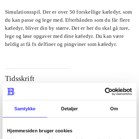
Simulationsspil. Der er over 50 forskellige kæledyr, som
du kan passe og lege med. Efterhånden som du får flere
kæledyr, bliver din by større. Det er her du skal gå ture,
lege og løse opgaver med dine kæledyr. Du kan være
heldig at få fx delfiner og pingviner som kæledyr.
Tidsskrift
Artiklen er en del af
lorem ipsum dolor sit amet ...
Samtykke
Detaljer
Om
Tidsskrift
Artiklerne i
handler ofte om
Hjemmesiden bruger cookies