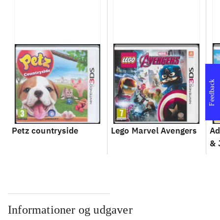
Feedback
Petz countryside
Lego Marvel Avengers
Ad
& 
Informationer og udgaver