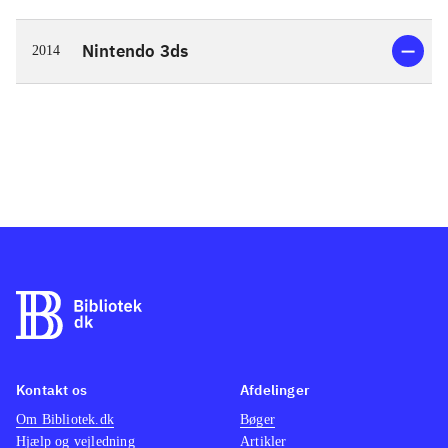
Nintendo 3ds
2014
Kontakt os
Afdelinger
Om Bibliotek.dk
Bøger
Hjælp og vejledning
Artikler