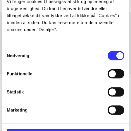
Vi bruger cookies til besøgsstatistik og optimering af
brugervenlighed. Du kan til enhver tid ændre eller
tilbagetrække dit samtykke ved at klikke på ”Cookies” i
bunden af siden. Du kan læse mere om de anvendte
cookies under ”Detaljer”.
Artikler med samme emner
Fra
Samtykkevalg
Nødvendig
Funktionelle
Statistik
Artikler
Marketing
Alle registrerede artikler fordelt på udgivelser
...