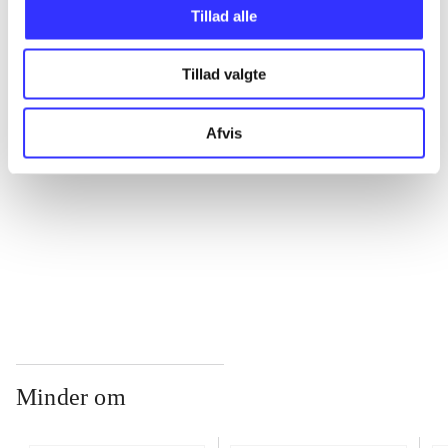
Tillad alle
...
Tillad valgte
...
Afvis
...
...
Minder om