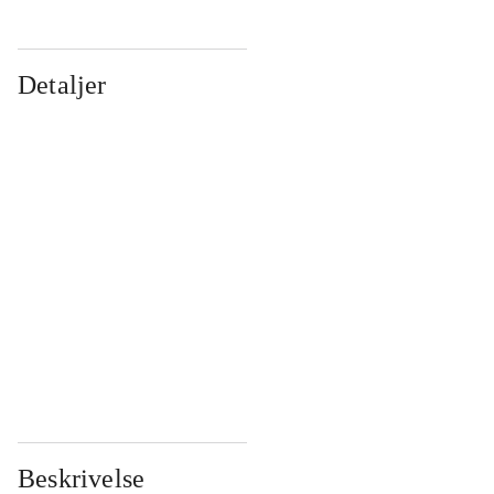
Detaljer
...
...
...
...
...
...
...
...
...
...
...
...
Beskrivelse