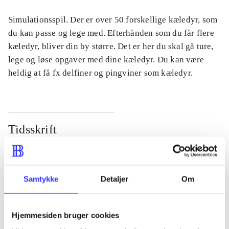
Simulationsspil. Der er over 50 forskellige kæledyr, som
du kan passe og lege med. Efterhånden som du får flere
kæledyr, bliver din by større. Det er her du skal gå ture,
lege og løse opgaver med dine kæledyr. Du kan være
heldig at få fx delfiner og pingviner som kæledyr.
Tidsskrift
Artiklen er en del af
lorem ipsum dolor sit amet ...
Samtykke
Detaljer
Om
Tidsskrift
Artiklerne i
handler ofte om
Hjemmesiden bruger cookies