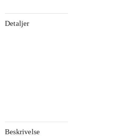
Detaljer
...
...
...
...
...
...
...
...
...
...
...
...
Beskrivelse