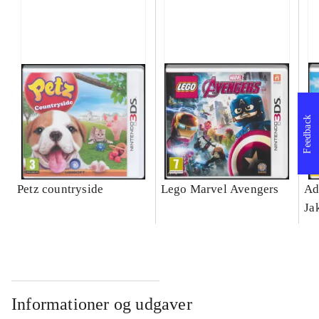
Feedback
Petz countryside
Lego Marvel Avengers
Ad
Ja
Informationer og udgaver