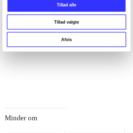
Tillad alle
...
Tillad valgte
...
Afvis
...
...
Minder om