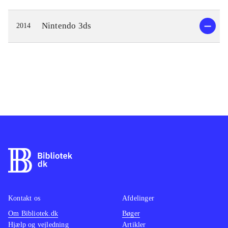
Nintendo 3ds
2014
Kontakt os
Afdelinger
Om Bibliotek.dk
Bøger
Hjælp og vejledning
Artikler