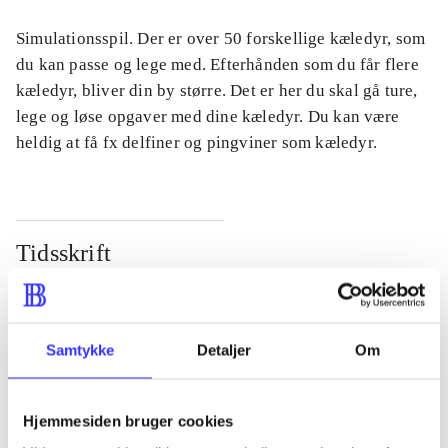
Simulationsspil. Der er over 50 forskellige kæledyr, som
du kan passe og lege med. Efterhånden som du får flere
kæledyr, bliver din by større. Det er her du skal gå ture,
lege og løse opgaver med dine kæledyr. Du kan være
heldig at få fx delfiner og pingviner som kæledyr.
Tidsskrift
Artiklen er en del af
lorem ipsum dolor sit amet ...
Samtykke
Detaljer
Om
Tidsskrift
Artiklerne i
handler ofte om
Hjemmesiden bruger cookies