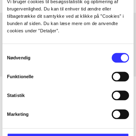
Vi bruger cookies til besøgsstatistik og optimering af
brugervenlighed. Du kan til enhver tid ændre eller
tilbagetrække dit samtykke ved at klikke på ”Cookies” i
bunden af siden. Du kan læse mere om de anvendte
cookies under ”Detaljer”.
Artikler med samme emner
Fra
Samtykkevalg
Nødvendig
Funktionelle
Statistik
Artikler
Marketing
Alle registrerede artikler fordelt på udgivelser
...